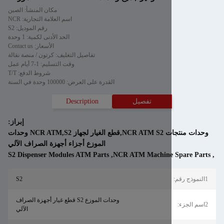
مكان المنشأ: الصين
اسم العلامة التجارية: NCR
رقم الموديل: S2
الحد الأدنى لكمية: 1 وحدة
الأسعار: Contact us
تفاصيل التغليف: كرتون / منصة نقالة
وقت التسليم: 1-7 أيام عمل
شروط الدفع: T/T
القدرة على العرض: 100000 وحدة في السنة
تفصيل
Description
إبراز:
وحدات منتجات NCR ATM S2,قطع الغيار لجهاز NCR ATM,S2 وحدات
الموزع أجزاء أجهزة الصراف الآلي
S2 Dispenser Modules ATM Parts
,
NCR ATM Machine 
S2
وحدات الموزع S2 قطع غيار أجهزة الصراف
الآلي