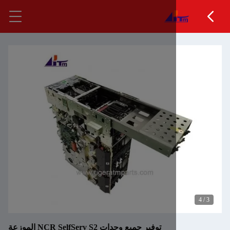
توفير جميع وحدات NCR SelfServ S2 الموزعة