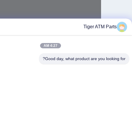
Tiger A
4:27 AM
Good day, what product are yo