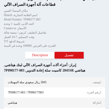
قطاعات آلة أجهزة الصراف الآلي
مكان المنشأ: الصين
اسم العلامة التجارية: Hitachi
Model Number: 7P098177-003
الحد الأدنى لكمية: 1 وحدة
الأسعار: Contact us
تفاصيل التغليف: كرتون / منصة نقالة
وقت التسليم: 7-14 العمل
شروط الدفع: T/T
القدرة على العرض: 100000 وحدة في السنة
تفصيل
Description
إبراز:
أجزاء آلات أجهزة الصراف الآلي لبنك هيتاشي
,
تاشي 2845SR كاسيت سلة إعادة التدوير
,
7P098177-003
2845 ريال سعودي سلة المهملات
7P098177-003 / 7P098177003
هيتاشي