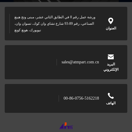
ورشة عمل رقم 8 في الطابق الثاني عشر، مبنى ونج هينغ
الصناعي، رقم 89-93 شارع تشاي وان كوك، تسوان وان،
نيويورك، هونغ كونغ
sales@atmpart.com.cn
00-86-0756-5162218