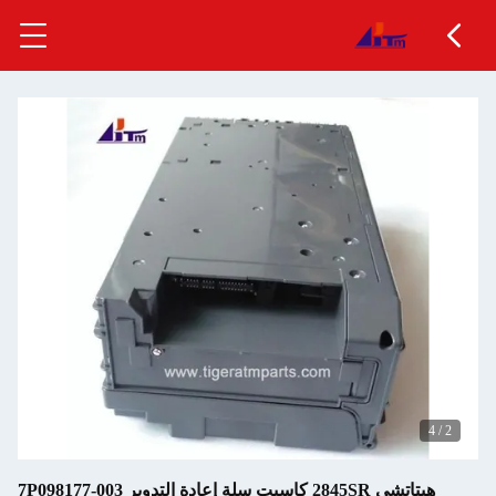
هيتاتشي 2845SR كاسيت سلة إعادة التدوير 7P098177-003