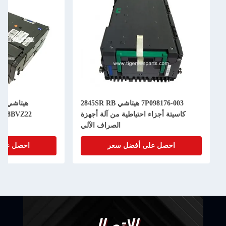
7P098176-003 هيتاشي 2845SR RB
هيتاشي 2845SR BV ب
تة أجزاء احتياطية من آلة أجهزة
348BVZ22 قطاعات الغيار 
الصراف الآلي
الصراف ا
احصل على أفضل سعر
احصل على أفضل سعر
الاتصال