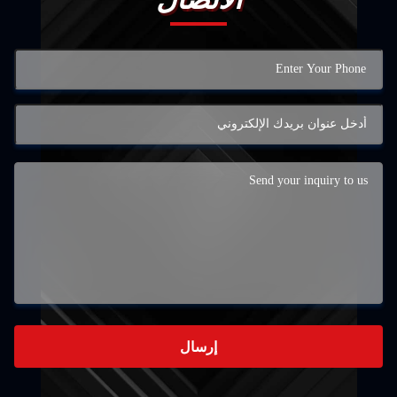
إرسال