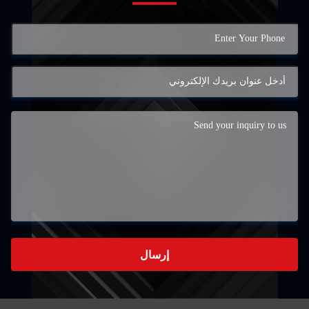
إرسال