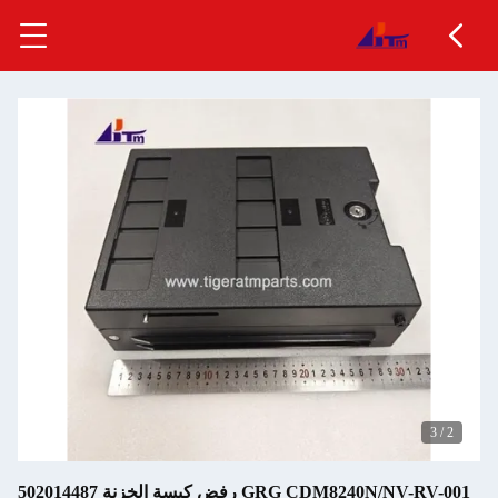
3
/
2
GRG CDM8240N/NV-RV-001 رفض كيسة الخزنة 502014487