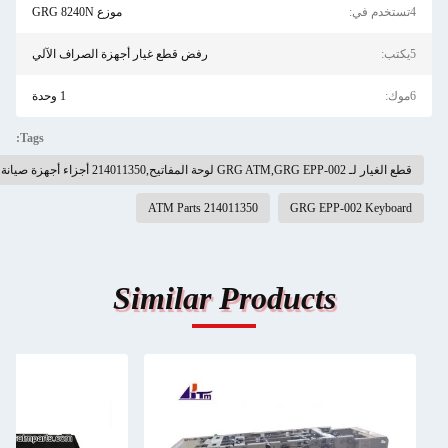
4تستخدم في:
موزع GRG 8240N
5يكتب:
رفض قطع غيار أجهزة الصراف الآلي
6موك:
1 وحدة
Tags:
قطع الغيار لـ GRG ATM,GRG EPP-002 لوحة المفاتيح,214011350 أجزاء أجهزة صيانة
214011350 ATM Parts
GRG EPP-002 Keyboard
Similar Products