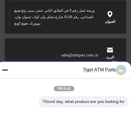
ورشة عمل رقم 8 في الطابق الثاني عشر، مبنى ونج هينغ
الصناعي، رقم 89-93 شارع تشاي وان كوك، تسوان وان،
العنوان
نيويورك، هونغ كونغ
sales@atmpart.com.cn
البريد
الإلكتروني
Tiger ATM Parts
6:41 PM
00-86-0756-5162218
الهاتف
Good day, what product are you looking for?