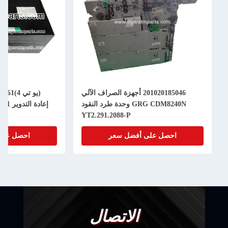
201020185046 أجهزة الصراف الآلي
GRG CDM8240N وحدة طرد النقود
YT2.291.2088-P
احصل على أفضل سعر
احصل على 
الاتصال