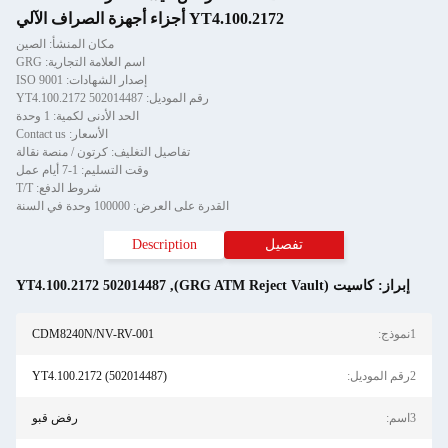
YT4.100.2172 أجزاء أجهزة الصراف الآلي
مكان المنشأ: الصين
اسم العلامة التجارية: GRG
إصدار الشهادات: ISO 9001
رقم الموديل: 502014487 YT4.100.2172
الحد الأدنى لكمية: 1 وحدة
الأسعار: Contact us
تفاصيل التغليف: كرتون / منصة نقالة
وقت التسليم: 1-7 أيام عمل
شروط الدفع: T/T
القدرة على العرض: 100000 وحدة في السنة
تفصيل
Description
إبراز:
كاسيت (GRG ATM Reject Vault)
,
502014487 YT4.100.2172
1نموذج:
CDM8240N/NV-RV-001
2رقم الموديل:
YT4.100.2172 (502014487)
3اسم:
رفض قبو