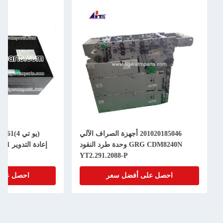
201020185046 أجهزة الصراف الآلي
GRG CDM8240N وحدة طرد النقود
YT2.291.2088-P
احصل على أفضل سعر
احصل على 