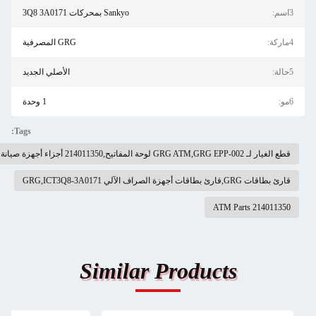
3اسم:
Sankyo بمحركات 3Q8 3A0171
4ماركة:
GRG المصرفية
5حالة:
الأصلي الجديد
6مو:
1 وحدة
Tags:
قطع الغيار لـ GRG ATM,GRG EPP-002 لوحة المفاتيح,214011350 أجزاء أجهزة صيانة
قارئ بطاقات GRG,قارئ بطاقات أجهزة الصراف الآلي GRG,ICT3Q8-3A0171
214011350 ATM Parts
Similar Products