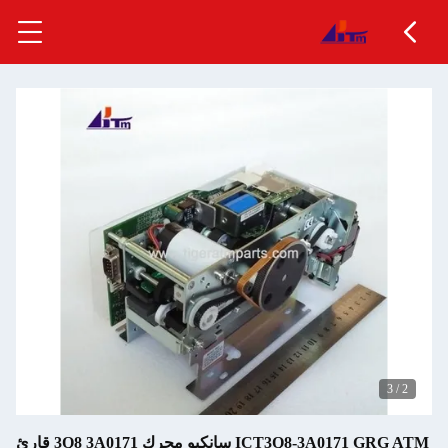
3
/
2
ICT3Q8-3A0171 GRG ATM سانكيو محرك 3Q8 3A0171 قارئ