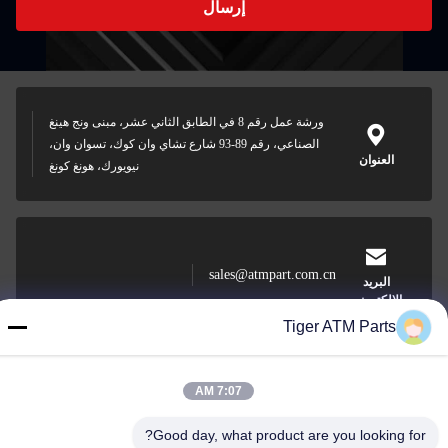
إرسال
ورشة عمل رقم 8 في الطابق الثاني عشر، مبنى ونج هينغ
الصناعي، رقم 89-93 شارع تشاي وان كوك، تسوان وان،
العنوان
نيويورك، هونغ كونغ
sales@atmpart.com.cn
البريد
الإلكتروني
Tiger ATM Parts
7:07 AM
000-86-0756-5162218
الهاتف
Good day, what product are you looking for?