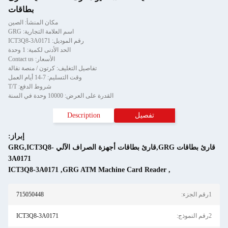
بطاقات
مكان المنشأ: الصين
اسم العلامة التجارية: GRG
رقم الموديل: ICT3Q8-3A0171
الحد الأدنى لكمية: 1 وحدة
الأسعار: Contact us
تفاصيل التغليف: كرتون / منصة نقالة
وقت التسليم: 7-14 أيام العمل
شروط الدفع: T/T
القدرة على العرض: 10000 وحدة في السنة
تفصيل
Description
إبراز:
قارئ بطاقات GRG,قارئ بطاقات أجهزة الصراف الآلي GRG,ICT3Q8-
3A0171
ICT3Q8-3A0171
,
GRG ATM Machine Card Reader
,
1رقم الجزء:
715050448
2رقم النموذج:
ICT3Q8-3A0171