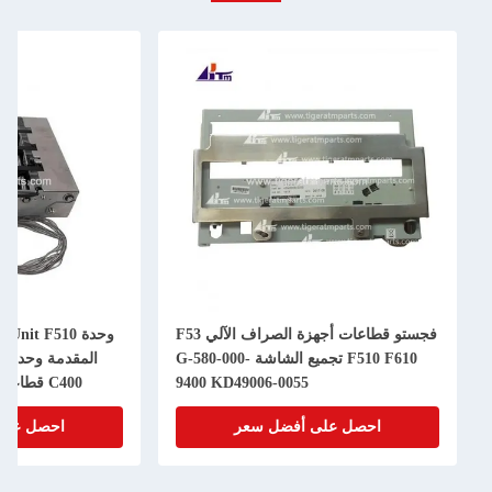
فجستو قطاعات أجهزة الصراف الآلي F53
وحدة Fujistu Dispenser Top Unit F510
أ
F510 F610 تجميع الشاشة G-580-000-
المقدمة وحدة King Teller KD03300-
9400 KD49006-0
C400 قطاعات أجهزة الصراف الآلي
ضل سعر
احصل على أفضل سعر