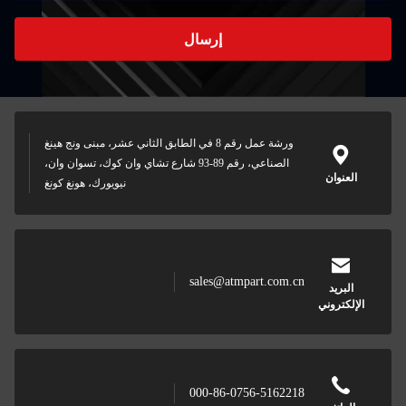
إرسال
ورشة عمل رقم 8 في الطابق الثاني عشر، مبنى ونج هينغ
الصناعي، رقم 89-93 شارع تشاي وان كوك، تسوان وان،
نيويورك، هونغ كونغ
sales@at
000-86-0