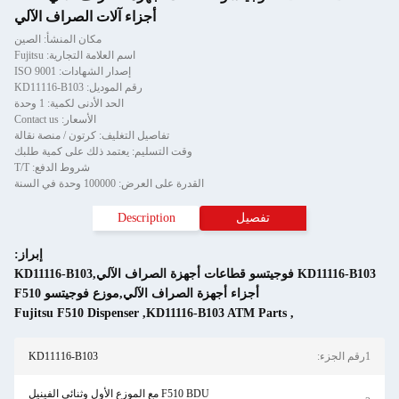
أجزاء آلات الصراف الآلي
مكان المنشأ: الصين
اسم العلامة التجارية: Fujitsu
إصدار الشهادات: ISO 9001
رقم الموديل: KD11116-B103
الحد الأدنى لكمية: 1 وحدة
الأسعار: Contact us
تفاصيل التغليف: كرتون / منصة نقالة
وقت التسليم: يعتمد ذلك على كمية طلبك
شروط الدفع: T/T
القدرة على العرض: 100000 وحدة في السنة
Description
إبراز:
KD11116-B103 فوجيتسو قطاعات أجهزة الصراف الآلي,KD11116-B103
 أجهزة الصراف الآلي,موزع فوجيتسو F510
Fujitsu F510 Dispenser
,
KD11116-B103 
KD11116-B103
F510 BDU مع الموزع الأول وثنائي الفينيل