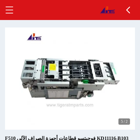
KD11116-B103 فوجيتسو قطاعات أجهزة الصراف الآلي F510