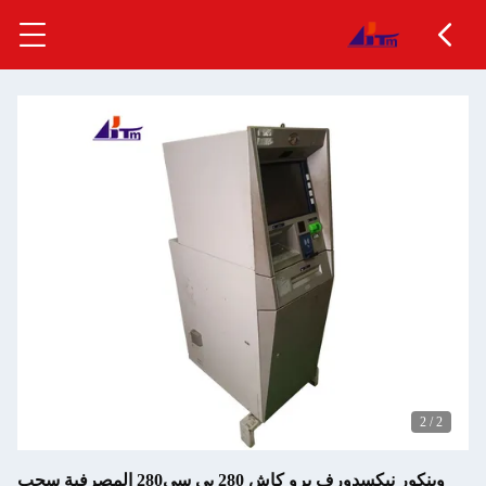
وينكور نيكسدورف برو كاش 280 بي سي280 المصرفية سحب