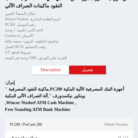
النقود ماكينات الصراف الآلي
مكان المنشأ: الصين
اسم العلامة التجارية: Wincor Nixdorf
رقم الموديل: PC280
الحد الأدنى لكمية: 1 وحدة
الأسعار: Contact us
تفاصيل التغليف: كرتون / منصة نقالة
وقت التسليم: 30-90 العمل
شروط الدفع: T/T
القدرة على العرض: 1000 وحدة في السنة
فصيل
Description
إبراز:
أجهزة البنك المصرفية الآلية البنكية PC280,ماكينة النقود المصرفية "
وينكور نيكسدورف ",آلة الصراف الآلي البنكية
,
Wincor Nixdorf ATM Cash Machine
,
Free Standing ATM Bank Machine
PC280 / ProCash 280
وينكور نيكسدورف