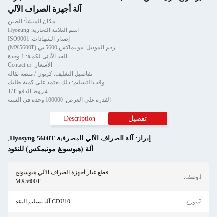
آلة أجهزة الصراف الآلي
مكان المنشأ: الصين
اسم العلامة التجارية: Hyosung
إصدار الشهادات: ISO9001
رقم الموديل: مونيماكس 5600 تي (MX5600T)
الحد الأدنى لكمية: 1 وحدة
الأسعار: Contact us
تفاصيل التغليف: كرتون / منصة نقالة
وقت التسليم: ذلك يعتمد على كمية طلبك
شروط الدفع: T/T
القدرة على العرض: 100000 وحدة في السنة
تفصيل
Description
إبراز:
آلة الصراف الآلي المصرفية Hyosyng 5600T
,
آلة (هيوسونغ مونيمكس) للنقود
قطع غيار أجهزة الصراف الآلي هيوسونج
1وصف:
MX5600T
2موزع:
CDU10 آلة تسليم النقد