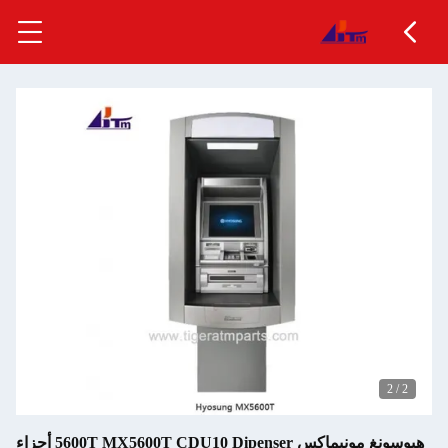
2
/
2
هيوسونغ مونيماكس 5600T MX5600T CDU10 Dipenser أجزاء