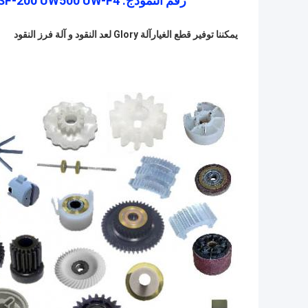
رقم النموذج: USF-52C GFS100 GFS120 GFS220 GFB-800 USF-200 UW500 UW-F4
يمكننا توفير قطع الغيار
آلة Glory لعد النقود و آلة فرز النقود