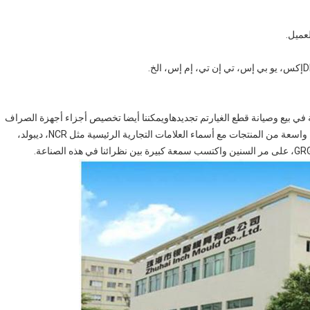
إكس، يو بي إس، تي إن تي، إم إس، الخ.
ي بيع وصيانة قطع الغيارتم تجديدهاويمكننا أيضا تخصيص أجزاء أجهزة الصراف
الآلي وفقا لمتطلبات العملاء.لقد طورنا علاقة جيدة في مجموعة واسعة من المنتجات مع أسماء العلامات التجارية الرئيسية مثل NCR، ديبولد،