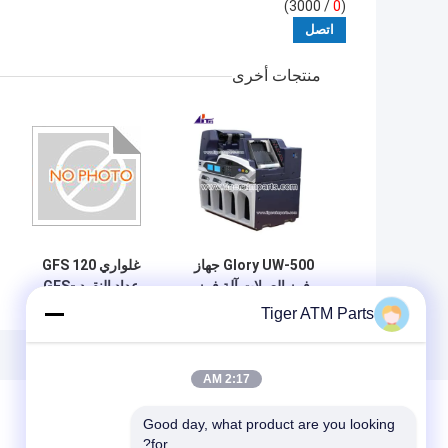
/ 3000)
0
(
منتجات أخرى
Glory UW-500 جهاز
غلواري GFS 120
فرز العملات آلة فرز
عداد النقود GFS-
النقود للبنك
120-34 لوحة التحكم
Tiger ATM Parts
المسافة قطع الغيار
لتحديد صحة النقود
2:17 AM
Good day, what product are you looking 
for?