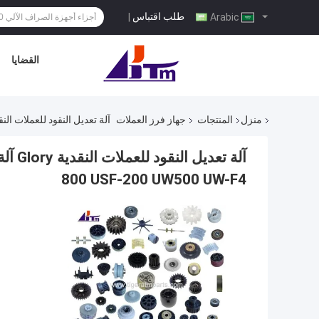
طلب اقتباس
|
Arabic
القضايا
منزل
المنتجات
جهاز فرز العملات
آلة تعديل النقود للعملات النقدية Glory آلة فرز 0 GFS120 GFS220 GFB-800 USF-200 UW500 UW-F4
800 USF-200 UW500 UW-F4