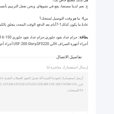
هل لديك مصنع خاص بك؟
ج: نعم. لدينا مصنعنا، يقع في تشوهاي. ونحن نفعل الترميم بأنفسنا
س4: ما هو وقت التوصيل لمنتجك؟
عادةً ما يكون كذلك
1
-
7
أيام بعد الدفع. الوقت المحدد يتعلق بالكمي
بطاقة:
حزام عداد نقود جلوري,حزام عداد نقود جلوري 150-3M-6,حزام عداد نقود جلوري 50T
أجزاء أجهزة الصراف الآلي USF-200 Glory,GFS220 أجزاء أجهزة الصراف الآلي
تفاصيل الاتصال
إرسال استفسارك مباشرة لنا