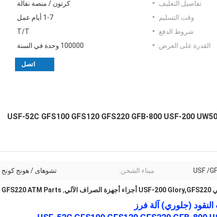
تفاصيل التغليف:
كرتون / منصة نقالة
وقت التسليم:
1-7 أيام عمل
شروط الدفع:
T/T
القدرة على العرض:
100000 وحدة في السنة
اتصل
النقود للعملات النقدية Glory آلة فرز USF-52C GFS100 GFS120 GFS220 GFB-800 USF-200 UW500 UW-
USF /G
ميناء الشحن:
تشوهاى / هونج كونج
الآلي
,
GFS220 ATM Parts
لنقود (جلوري) آلة فرز