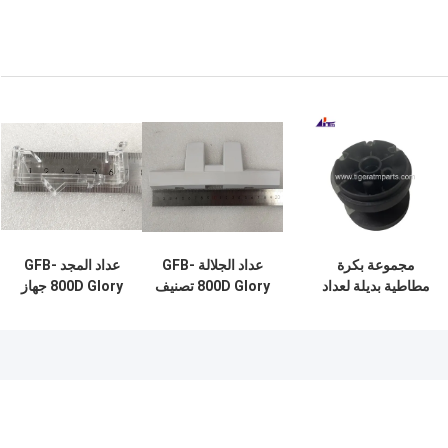
مجموعة بكرة
عداد الجلالة GFB-
عداد المجد GFB-
مطاطية بديلة لعداد
800D Glory تصنيف
800D Glory جهاز
الفواتير Glory GFS
العملات GFB-800D-
فرز العملات GFB-
120 GFS-120-03
15 قطع الغيار
800D-13 جهاز
استشعار Prsm قطع
غيار