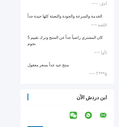
—— -أجل
الخدمة والسرعة والجودة والتعبئة كلها جيدة جداً
—— اللعنة
كان المشتري راضياً جداً عن المنتج وترك تقييم 5
نجوم.
—— (أو)
منتج جيد جداً بسعر معقول
—— T***g
ابن دردش الآن