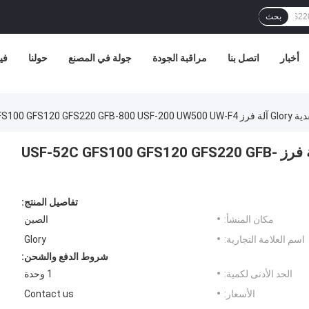
بحث
أخبار
اتصل بنا
مراقبة الجودة
جولة في المصنع
حولنا
في
USF-52C GFS10
آلة تعديل النقود للعملات النقدية Glory آلة فرز USF-52C GFS100 GFS120 GFS220 GFB-
تفاصيل المنتج:
مكان المنشأ:
الصين
اسم العلامة التجارية:
Glory
شروط الدفع والشحن:
الحد الأدنى لكمية:
1 وحدة
الأسعار:
Contact us