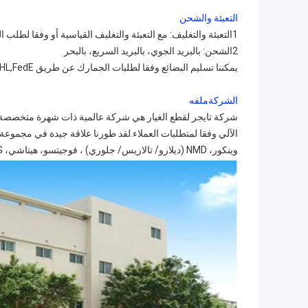
التعبئة والشحن
1التعبئة والتغليف: مع التعبئة والتغليف القياسية أو وفقا لطلب العميل.
2الشحن: بالبريد الجوي، بالبريد السريع، بالبحر
يمكننا تسليم البضائع وفقا لطلبات الجمارك عن طريق DHL,Fed
E
الشركة
ملفه
شركة تايجر لقطع الغيار هي شركة عالمية ذات شهرة متخصصة ف
وينكور، NMD (ديلارو/ تالاريس/ جلوري) ، فوجيتسو، هيتاشي، GRG، على مر السنين واكتسب سمعة كبيرة بين نظرائنا في هذه الصناعة.