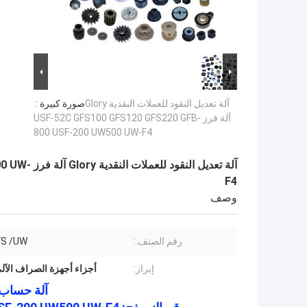
آلة تعديل النقود للعملات النقدية Glory
صورة كبيرة :
آلة فرز USF-52C GFS100 GFS120 GFS220 GFB-
800 USF-200 UW500 UW-F4
آلة تعديل 
F4
وصف
رقم الصنف.:
FS /UW
إبراز:
أجزاء أجهزة الصراف الآلي USF-200 Glory,GFS220 أجزاء أجهزة الصراف 
آلة حساب ا