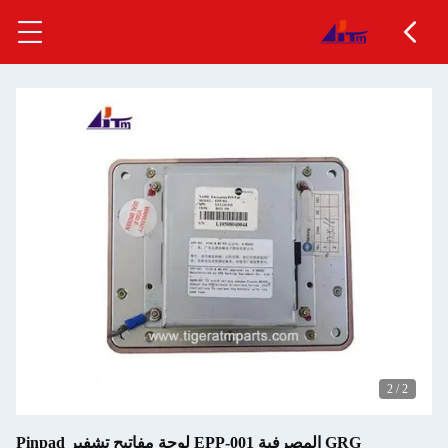
2
/
2
GRG المصرفية EPP-001 لوحة مفاتيح تشفير Pinpad