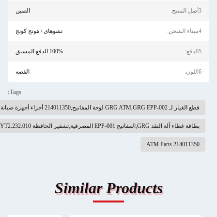
3أصل المنتج:
الصين
4ميناء الشحن:
تشوهاى / هونج كونج
5الدفع:
100% الدفع المسبق
6اللون:
الفضة
Tags:
قطع الغيار لـ GRG ATM,GRG EPP-002 لوحة المفاتيح,214011350 أجزاء أجهزة صيانة
بطاقة غطاء آلة النقد GRG,المفاتيح EPP-001 المصرفية,تشفير الحافظة YT2.232.010
214011350 ATM Parts
Similar Products