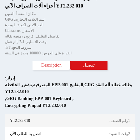
YT2.232.010 أجزاء آلات الصراف الآلي
مكان المنشأ: الصين
اسم العلامة التجارية: GRG
الحد الأدنى لكمية: 1 وحدة
الأسعار: Contact us
تفاصيل التغليف: كرتون / منصة نقالة
وقت التسليم: 1-7 أيام عمل
شروط الدفع: T/T
القدرة على العرض: 100000 وحدة في السنة
تفصيل
Description
إبراز:
بطاقة غطاء آلة النقد GRG,المفاتيح EPP-001 المصرفية,تشفير الحافظة
YT2.232.010
,
GRG Banking EPP-001 Keyboard
,
Encrypting Pinpad YT2.232.010
1رقم الصنف.:
YT2.232.010
2وقت التنفيذ:
اتصل بنا للطلب الآن