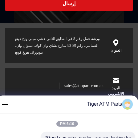
إرسال
ورشة عمل رقم 8 في الطابق الثاني عشر، مبنى ونج هينغ
الصناعي، رقم 89-93 شارع تشاي وان كوك، تسوان وان،
العنوان
نيويورك، هونغ كونغ
sales@atmpart.com.cn
البريد
الإلكتروني
Tiger ATM Parts
000-86-0756-5162218
6:10 PM
الهاتف
Good day, what product are you looking for?