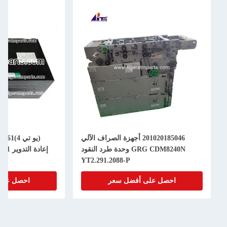
201020185046 أجهزة الصراف الآلي
GRG CDM8240N وحدة طرد النقود
YT2.291.2088-P
أ
احصل على أفضل سعر
احصل على أ