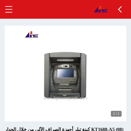
1
/
1
KT1688-A5 (08) كينغ تيلر أجهزة الصراف الآلي من خلال الجدار