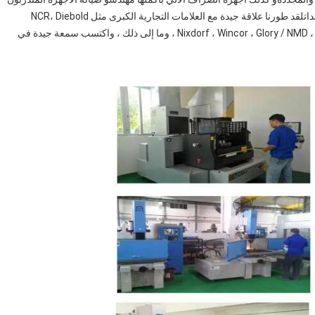
جيداً و ذوو الخبرة متخصصون في إصلاح الأقراص الصلبة و الوحداتلقد طورنا علاقة جيدة مع العلامات التجارية الكبرى مثل NCR، Diebold
Nixdorf ، Wincor ، Glory / NMD ، GRG ، Fujitsu ، Hyosung ، Hitachi ، OKI ، Datacard ، G&D ، وما إلى ذلك ، واكتسب سمعة جيدة في