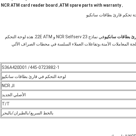
NCR ATM card reader board
,
ATM spare parts with warranty
,
رئ بطاقات سانكيو
في نماذج NCR Selfserv 23 و 22E ATM. هذه لوحة التحكم
ة المعاملات الآمنة،وتفاعلات العملاء السلسة في محطات الصراف الآلي
S36A420D01 /
445-0723882-1
لوحة التحكم في قارئ بطاقات سانكيو
الـ NCR
الأصلي الجديد
T/T
بالخط السريع/بالطيران/بالبحر