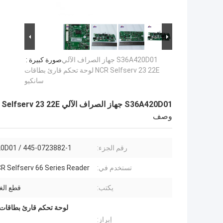
S36A420D01 جهاز الصراف الآلي
صورة كبيرة :
NCR Selfserv 23 22E لوحة تحكم قارئ بطاقات
سانكيو
S36A420D01 جهاز الصراف الآلي NCR Selfserv 23 22E لوحة تحكم قارئ بطاقات سانكيو
وصف
رقم الجزء:
0D01 / 445-0723882-1
تستخدم في:
 Selfserv 66 Series Reader
يكتب:
قطع الغيار
إبراز: