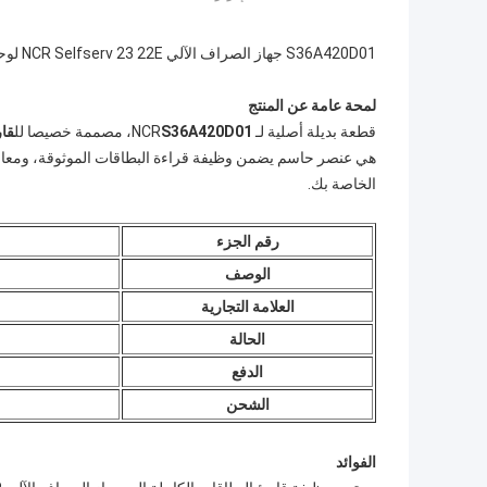
S36A420D01 جهاز الصراف الآلي NCR Selfserv 23 22E لوحة تحكم قارئ بطاقات سانكيو
لمحة عامة عن المنتج
قطعة بديلة أصلية لـ NCR
S36A420D01
، مصممة خصيصا لل
قا
هي عنصر حاسم يضمن وظيفة قراءة البطاقات الموثوقة، ومعالج
الخاصة بك.
رقم الجزء
الوصف
العلامة التجارية
الحالة
الدفع
الشحن
الفوائد