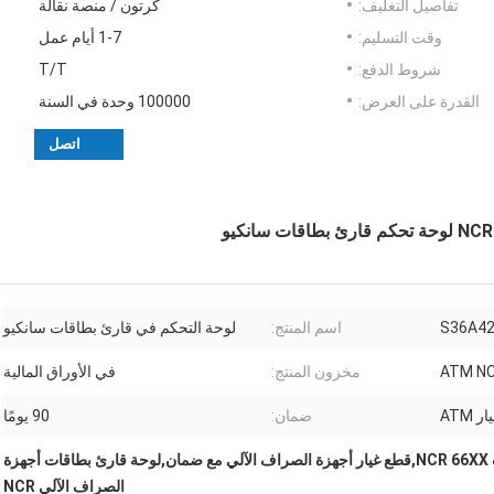
تفاصيل التغليف:
كرتون / منصة نقالة
وقت التسليم:
1-7 أيام عمل
شروط الدفع:
T/T
القدرة على العرض:
100000 وحدة في السنة
اتصل
S36A42
اسم المنتج:
لوحة التحكم في قارئ بطاقات سانكيو
ATM NCR
مخزون المنتج:
في الأوراق المالية
 ATM
ضمان:
90 يومًا
لوحة تحكم قارئ بطاقات NCR 66XX,قطع غيار أجهزة الصراف الآلي مع ضمان,لوحة قارئ بطاقات أجهزة
الصراف الآلي NCR