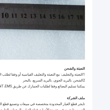
التعبئة والشحن
1التعبئة والتغليف: مع التعبئة والتغليف القياسية أو وفقا لطلب العميل.
2الشحن: بالبريد الجوي، بالبريد السريع، بالبحر
يمكننا تسليم البضائع وفقا لطلبات الجمارك عن طريق DHL،FedEx،UPS،TNT،EMS،الخ.
ملف الشركة
الصين، تايجر توفير جديدة الأصلية،قطع الغيار والوحدات العامة