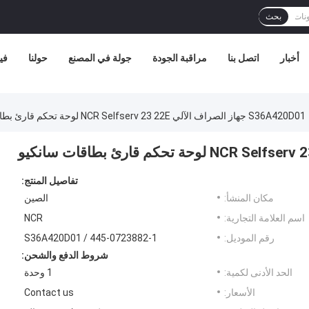
بحث
أخبار
اتصل بنا
مراقبة الجودة
جولة في المصنع
حولنا
في
S36A420D01 جهاز الصراف الآلي NCR Selfserv 23 22E لوحة تحكم قارئ بطاقات سانكيو
تفاصيل المنتج:
مكان المنشأ:
الصين
اسم العلامة التجارية:
NCR
رقم الموديل:
S36A420D01 / 445-0723882-1
شروط الدفع والشحن:
الحد الأدنى لكمية:
1 وحدة
الأسعار:
Contact us