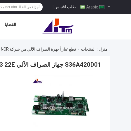
طلب اقتباس
|
Arabic
القضايا
منزل
المنتجات
قطع غيار أجهزة الصراف الآلي من شركة NCR
S36A420D01 جهاز الصراف الآلي NCR Selfserv 23 22E لوحة تحكم قارئ بطاقات سانكيو