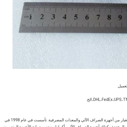
تايجر قطع الغيار المحدودة متخصصة في مبيعات وتصنيع قطع الغيار من أجهزة الصراف الآلي والمعدات المصرفية. تأسست في عام 1998 في
 والمجددةو كذلك أجهزة الصراف الآلي بأكملها مهندسو صيانة الأجهزة المتدربون