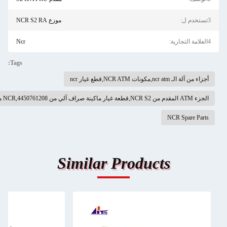
موزع NCR S2 RA
Ncr
Tags:
Similar Pr