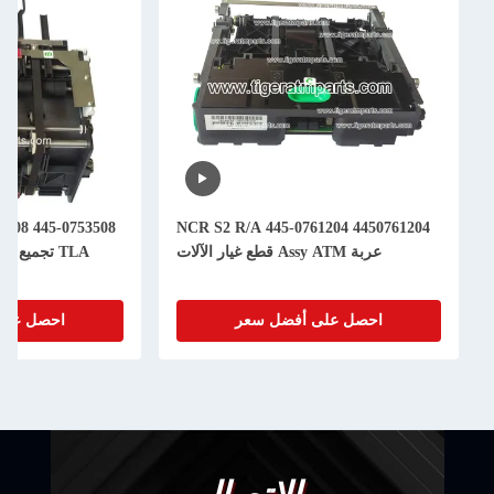
445-0753508 4450753508 NCR S2 SNT
4450761204 445-0761204 NCR S2 R/A
TLA تجميع قطع غيار ماكينة الصراف
الآلي
ل سعر
احصل على أفضل سعر