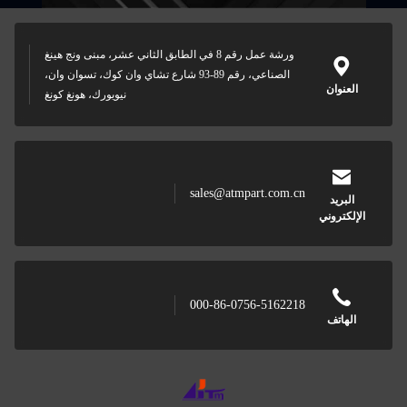
ورشة عمل رقم 8 في الطابق الثاني عشر، مبنى ونج هينغ
الصناعي، رقم 89-93 شارع تشاي وان كوك، تسوان وان،
نيويورك، هونغ كونغ
sales@a
000-86