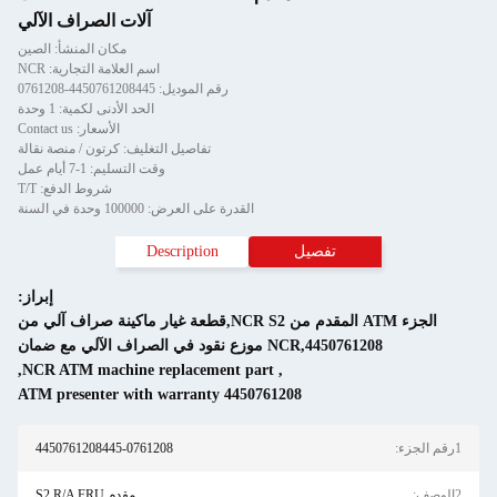
آلات الصراف الآلي
مكان المنشأ: الصين
اسم العلامة التجارية: NCR
رقم الموديل: 4450761208445-0761208
الحد الأدنى لكمية: 1 وحدة
الأسعار: Contact us
تفاصيل التغليف: كرتون / منصة نقالة
وقت التسليم: 1-7 أيام عمل
شروط الدفع: T/T
القدرة على العرض: 100000 وحدة في السنة
Description
إبراز:
الجزء ATM المقدم من NCR S2,قطعة غيار ماكينة صراف آلي من
ع ضمان
,
NCR ATM machine replacement part
,
4450761208 ATM presenter wit
4450761208445-0761208
مقدم S2 R/A FRU