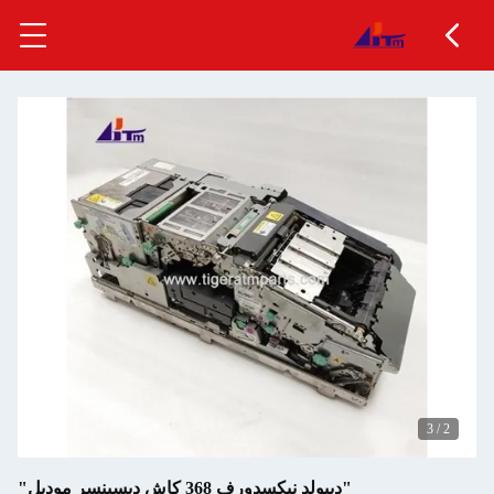
ف 368 كاش ديسبنسر موديل"