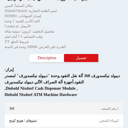
مكان المنشأ: الصين
اسم العلامة التجارية: Diebold Nixdorf
إصدار الشهادات: ISO9001
الحد الأدنى لكمية: 1 وحدة
الأسعار: Contact us
تفاصيل التغليف: كرتون / منصة نقالة
وقت التسليم: 1-7 أيام عمل
شروط الدفع: T/T
القدرة على العرض: 100000 وحدة في السنة
ل
Description
إبراز:
د نيكسدورف 368 آلة نقل النقود,وحدة "ديبولد نيكسدورف" لمصدر
ود,أجهزة آلة الصراف الآلي ديبولد نيكسدورف
,
Diebold Nixdorf Cash Dispenser Module
,
Diebold Nixdorf ATM Machine Hardware
368
تشوهاى / هونج كونج