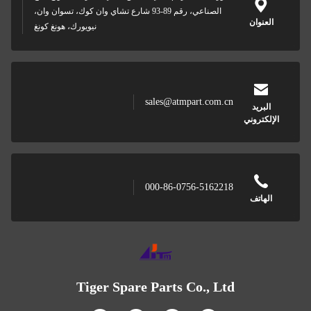
الصناعي، رقم 89-93 شارع تشاي وان كوك، تسوان وان،
نيويورك، هونغ كونغ
sales@atmp
000-86-07
Tiger Spare Parts 