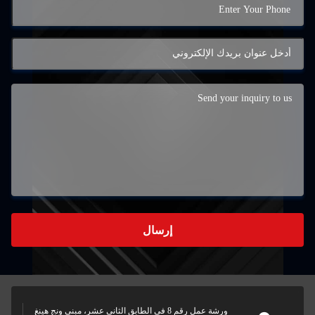
إرسال
ورشة عمل رقم 8 في الطابق الثاني عشر، مبنى ونج هينغ