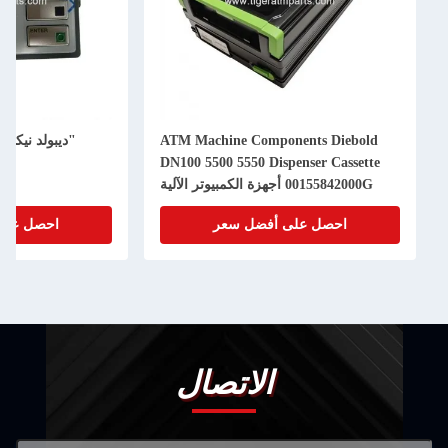
ATM Machine Com
"ديبولد نيكسدورف" أجزاء احتياطية
DN100 5500 5550 D
للصراف الآلي
فضل سعر
احصل على أفضل سعر
الاتصال