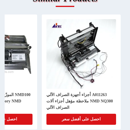
A011263 أجزاء أجهزة الصراف الآلي
NMD NQ300 ملاحظة مؤهل أجزاء آلات
A011261 Glory NMD ديلور ت
الصراف الآلي
احصل على أفضل سعر
احصل على أفض