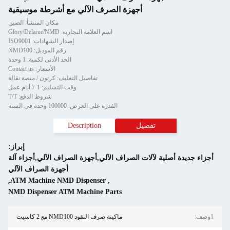
أجهزة الصرف الآلي مع أشرطة موسيقية
مكان المنشأ: الصين
اسم العلامة التجارية: Glory/Delarue/NMD
إصدار الشهادات: ISO9001
رقم الموديل: NMD100
الحد الأدنى لكمية: 1 وحدة
الأسعار: Contact us
تفاصيل التغليف: كرتون / منصة نقالة
وقت التسليم: 1-7 أيام عمل
شروط الدفع: T/T
القدرة على العرض: 100000 وحدة في السنة
تفصيل
Description
إبراز:
أجزاء جديدة أصلية لآلات الصراف الآلي,أجهزة الصراف الآلي,أجزاء آلة
أجهزة الصراف الآلي
,
ATM Machine NMD Dispenser
,
NMD Dispenser ATM Machine Parts
1وصف:
ماكينة صرف النقود NMD100 مع 2 كاسيت