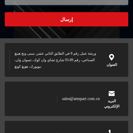
إرسال
ورشة عمل رقم 8 في الطابق الثاني عشر، مبنى ونج هينغ
الصناعي، رقم 89-93 شارع تشاي وان كوك، تسوان وان،
العنوان
نيويورك، هونغ كونغ
sales@atmpart.com.cn
البريد
الإلكتروني