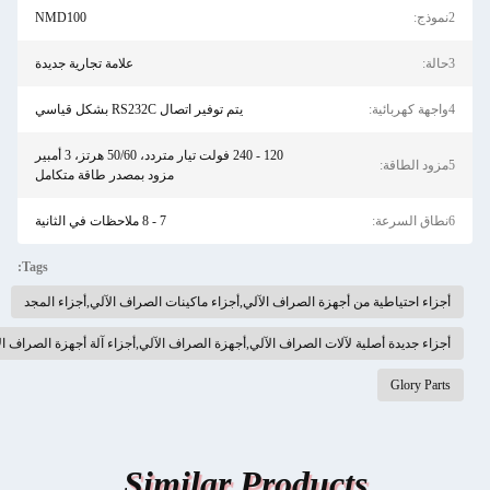
2نموذج:
NMD100
3حالة:
علامة تجارية جديدة
4واجهة كهربائية:
يتم توفير اتصال RS232C بشكل قياسي
120 - 240 فولت تيار متردد، 50/60 هرتز، 3 أمبير
5مزود الطاقة:
مزود بمصدر طاقة متكامل
6نطاق السرعة:
7 - 8 ملاحظات في الثانية
Tags:
أجزاء احتياطية من أجهزة الصراف الآلي,أجزاء ماكينات الصراف الآلي,أجزاء المجد
أجزاء جديدة أصلية لآلات الصراف الآلي,أجهزة الصراف الآلي,أجزاء آلة أجهزة الصراف الآلي
Glory Parts
Similar Products