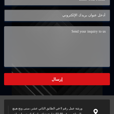
إرسال
ورشة عمل رقم 8 في الطابق الثاني عشر، مبنى ونج هينغ