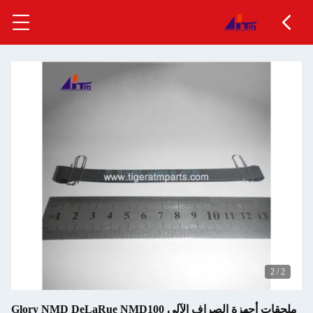
ملحقات أجهزة الصراف الآلي Glory NMD DeLaRue NMD100