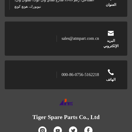
الصناعي، رقم 89-93 شارع تشاي وان كوك، تسوان وان،
نيويورك، هونغ كونغ
sales@atmpart.com.cn
000-86-0756-5162218
Tiger Spare Parts Co., Lt