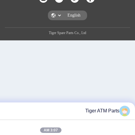
Tiger Spare Parts Co., Ltd
Tiger A
3:07 AM