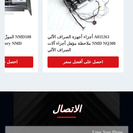
A011263 أجزاء أجهزة الصراف الآلي
NMD NQ300 ملاحظة مؤهل أجزاء آلات
A011261 Glory NMD 
الصراف الآلي
احصل على أفضل سعر
احصل على
الاتصال