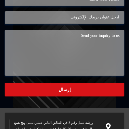
إرسال
ورشة عمل رقم 8 في الطابق الثاني عشر، مبنى ونج هينغ