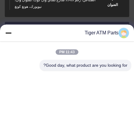
الصناعي، رقم 89-93 شارع تشاي وان كوك، تسوان وان،
العنوان
نيويورك، هونغ كونغ
Tiger ATM Parts
sales@atmpart.com.cn
البريد
الإلكتروني
11:43 PM
Good day, what product are you looking for?
000-86-0756-5162218
الهاتف
Tiger Spare Parts Co., Ltd