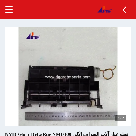
3
/
2
قطع غيار آلات الصراف الآلي NMD Glory DeLaRue NMD100