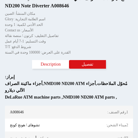
ND200 Note Diverter A008646
مكان المنشأ: الصين
اسم العلامة التجارية: Glory
الحد الأدنى لكمية: 1 وحدة
الأسعار: Contact us
تفاصيل التغليف: كرتون / منصة نقالة
وقت التسليم: 1-7 أيام عمل
شروط الدفع: T/T
القدرة على العرض: 100000 وحدة في السنة
تفصيل
Description
إبراز:
مُحوّل الملاحظات,أجزاء NMD100 ND200 ATM,أجزاء ماكينة الصراف
الآلي ديلارو
DeLaRue ATM machine parts
,
NMD100 ND200 ATM parts
,
1رقم الصنف.:
A008646
2ميناء الشحن:
تشوهاى / هونج كونج