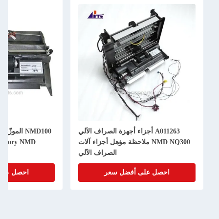
 أجهزة الصراف الآلي
NMD100 الموزّع NF300 ملاحظة المغذّي
احظة مؤهل أجزاء آلات
A011261 Glory NMD ديلور تريتون
الصراف الآلي
ل سعر
احصل على أفضل سعر