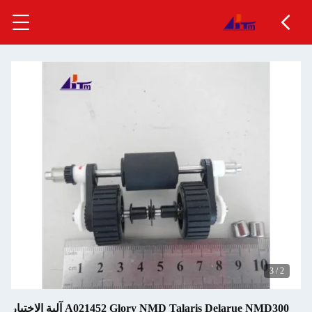
A021452 Glory NMD Talaris Delarue NMD300 آلية الاختيار