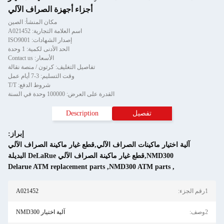
أجزاء أجهزة الصراف الآلي
مكان المنشأ: الصين
اسم العلامة التجارية: A021452
إصدار الشهادات: ISO9001
الحد الأدنى لكمية: 1 وحدة
الأسعار: Contact us
تفاصيل التغليف: كرتون / منصة نقالة
وقت التسليم: 3-7 أيام عمل
شروط الدفع: T/T
القدرة على العرض: 100000 وحدة في السنة
Description
إبراز:
لصراف الآلي,قطع غيار ماكينة الصراف الآلي
Delarue ATM replacement parts
,
NMD30
A021452
آلية اختيار NMD300