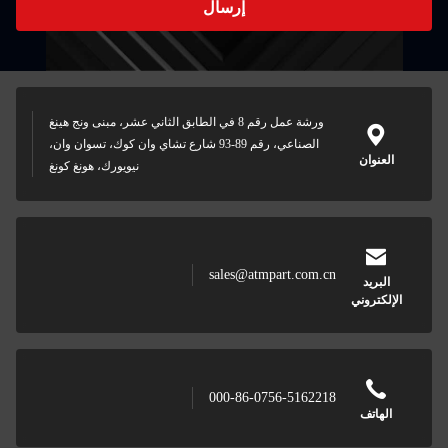
إرسال
ورشة عمل رقم 8 في الطابق الثاني عشر، مبنى ونج هينغ
الصناعي، رقم 89-93 شارع تشاي وان كوك، تسوان وان،
نيويورك، هونغ كونغ
sales@a
000-86-