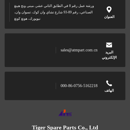
ة عمل رقم 8 في الطابق الثاني عشر، مبنى ونج هينغ
الصناعي، رقم 89-93 شارع تشاي وان كوك، تسوان وان،
نيويورك، هونغ كونغ
sal
00
Tiger Spare P