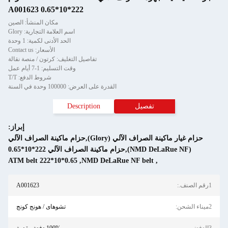
222*10*0.65 A001623
مكان المنشأ: الصين
اسم العلامة التجارية: Glory
الحد الأدنى لكمية: 1 وحدة
الأسعار: Contact us
تفاصيل التغليف: كرتون / منصة نقالة
وقت التسليم: 1-7 أيام عمل
شروط الدفع: T/T
القدرة على العرض: 100000 وحدة في السنة
Description
إبراز:
حزام غيار ماكينة الصراف الآلي (Glory),حزام ماكينة الصراف الآلي
ATM belt 222*10*0.65
,
NMD DeLaR
A001623
تشوهاى / هونج كونج