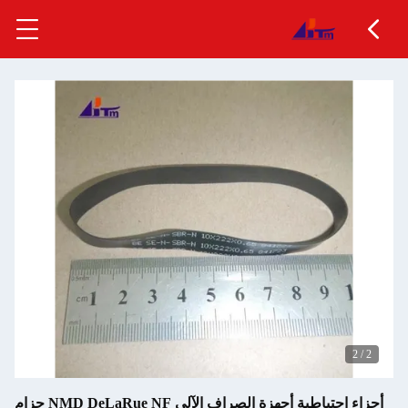
أجزاء احتياطية أجهزة الصراف الآلي NMD DeLaRue NF حزام