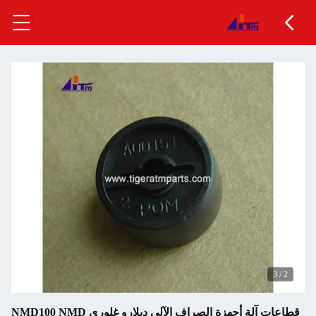
قطاعات آلة أجهزة الصراف الآلي ديلارو غلوري NMD100 NMD