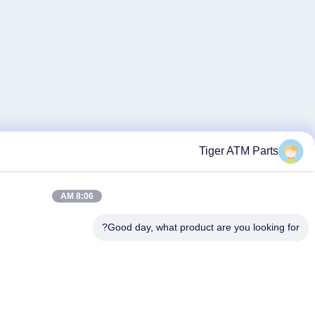
8:06 AM
Good day, 