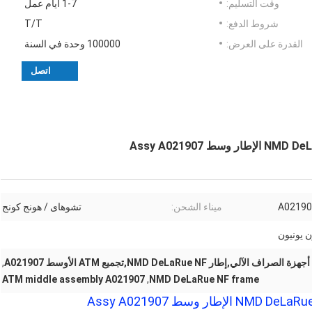
وقت التسليم:
1-7 أيام عمل
شروط الدفع:
T/T
القدرة على العرض:
100000 وحدة في السنة
اتصل
A02190
ميناء الشحن:
تشوهاى / هونج كونج
ن يونيون
لي,إطار NMD DeLaRue NF,تجميع ATM الأوسط A021907
,
ATM middle assembly A021907
,
NMD DeLaRue NF frame