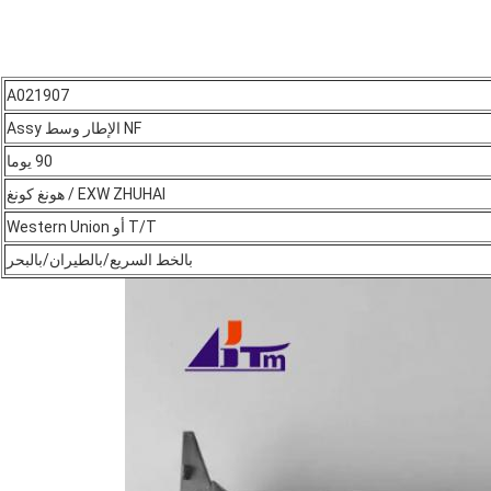
A021907
NF الإطار وسط Assy
90 يوما
EXW ZHUHAI / هونغ كونغ
T/T أو Western Union
بالخط السريع/بالطيران/بالبحر