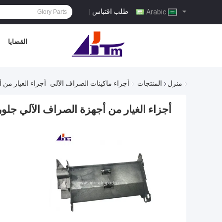
طلب اقتباس
|
Arabic
القضايا
منزل
المنتجات
أجزاء ماكينات الصراف الآلي
أجزاء الغيار من أجهزة الصراف ا
أجزاء الغيار من أجهزة الصراف الآلي جلوري NMD DeLaRue NF الإطار وسط A021907