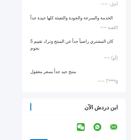
—— -أجل
الخدمة والسرعة والجودة والتعبئة كلها جيدة جداً
—— اللعنة
كان المشتري راضياً جداً عن المنتج وترك تقييم 5
نجوم.
—— (أو)
منتج جيد جداً بسعر معقول
—— T***g
ابن دردش الآن