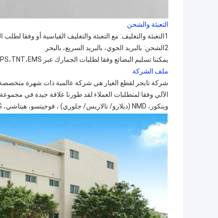
التعبئة والشحن
1التعبئة والتغليف: مع التعبئة والتغليف القياسية أو وفقا لطلب العميل.
2الشحن: بالبريد الجوي، بالبريد السريع، بالبحر
يمكننا تسليم البضائع وفقا لطلبات الجمارك عبر DHL،FedEx،UPS،TNT،EMS،الخ.
ملف الشركة
شركة تايجر لقطع الغيار هي شركة عالمية ذات شهرة متخصصة ف
وينكور، NMD (ديلارو/ تالاريس/ جلوري) ، فوجيتسو، هيتاشي، GRG، على مر السنين واكتسب سمعة كبيرة بين نظرائنا في هذه الصناعة.