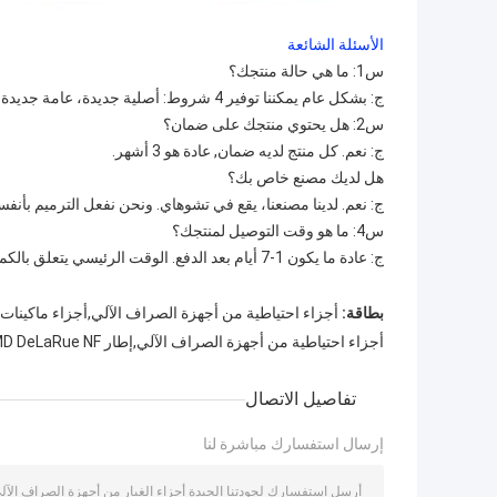
الأسئلة الشائعة
س1: ما هي حالة منتجك؟
ج: بشكل عام يمكننا توفير 4 شروط: أصلية جديدة، عامة جديدة، مستعملة أصلية وأصلية تم تجديدها.
س2: هل يحتوي منتجك على ضمان؟
ج: نعم. كل منتج لديه ضمان, عادة هو 3 أشهر.
هل لديك مصنع خاص بك؟
ج: نعم. لدينا مصنعنا، يقع في تشوهاي. ونحن نفعل الترميم بأنفسنا
س4: ما هو وقت التوصيل لمنتجك؟
ج: عادة ما يكون 1-7 أيام بعد الدفع. الوقت الرئيسي يتعلق بالكمية التي طلبتها.
بطاقة:
أجزاء احتياطية من أجهزة الصراف الآلي,أجزاء ماكينات 
أجزاء احتياطية من أجهزة الصراف الآلي,إطار NMD DeLaRue NF,تجميع ATM الأوسط A021907
تفاصيل الاتصال
إرسال استفسارك مباشرة لنا