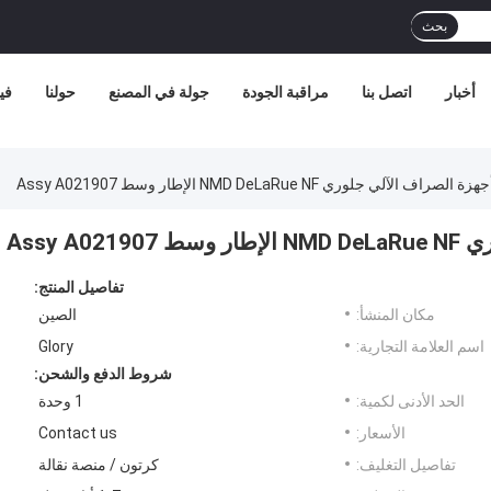
بحث
أخبار
اتصل بنا
مراقبة الجودة
جولة في المصنع
حولنا
في
لآلي جلوري NMD DeLaRue NF الإطار وسط Assy A021907
Assy 
تفاصيل المنتج:
مكان المنشأ:
الصين
اسم العلامة التجارية:
Glory
شروط الدفع والشحن:
الحد الأدنى لكمية:
1 وحدة
الأسعار:
Contact us
تفاصيل التغليف:
كرتون / منصة نقالة