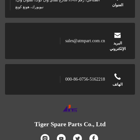
الصناعي، رقم 89-93 شارع تشاي وان كوك، تسوان وان،
عنوان
نيويورك، هونغ كونغ
sales@atmpart.com.cn
بريد
كتروني
000-86-0756-5162218
هاتف
Tiger Spare Parts Co., Ltd