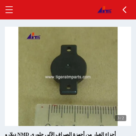
أجزاء الغيار من أجهزة الصراف الآلي جلوري NMD ديلارو