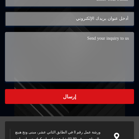
إرسال
ورشة عمل رقم 8 في الطابق الثاني عشر، مبنى ونج هينغ