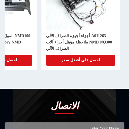
A011263 أجزاء أجهزة الصراف الآلي
NMD100 المو
NMD NQ300 ملاحظة مؤهل أجزاء آلات
A011261 Glory NMD ديلور تريتون
الصراف الآلي
احصل على أفضل سعر
احصل على أفضل سع
الاتصال