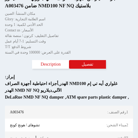
بلاستيك NMD100 NF NQ ضامن A003476
مكان المنشأ: الصين
اسم العلامة التجارية: Glory
الحد الأدنى لكمية: 1 وحدة
الأسعار: Contact us
تفاصيل التغليف: كرتون / منصة نقالة
وقت التسليم: 1-7 أيام عمل
شروط الدفع: T/T
القدرة على العرض: 100000 وحدة في السنة
تفصيل
Description
إبراز:
غلواري أيه تي إم NMD100 الهدر,أجزاء احتياطية أجهزة الصراف
الآلي,ديلاريو NMD NF NQ الهدر
DeLaRue NMD NF NQ damper
,
ATM spare parts plastic d
A003476
تشوهاى / هونج كونج