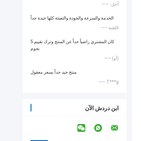
—— -أجل
الخدمة والسرعة والجودة والتعبئة كلها جيدة جداً
—— اللعنة
كان المشتري راضياً جداً عن المنتج وترك تقييم 5
نجوم.
—— (أو)
منتج جيد جداً بسعر معقول
—— T***g
ابن دردش الآن