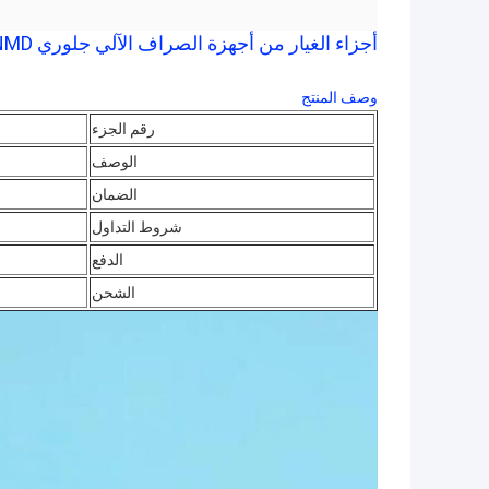
أجزاء الغيار من أجهزة الصراف الآلي جلوري NMD ديلارو NMD100 NF NQ 80-2 حزام A002675
وصف المنتج
رقم الجزء
الوصف
الضمان
شروط التداول
الدفع
الشحن