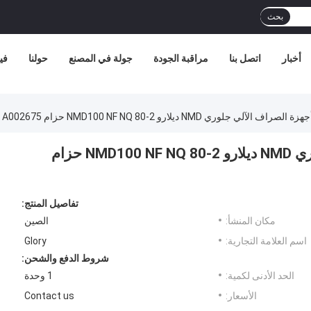
بحث
أخبار
اتصل بنا
مراقبة الجودة
جولة في المصنع
حولنا
في
آلي جلوري NMD ديلارو NMD100 NF NQ 80-2 حزام A002675
أجزاء الغيار من أجهزة الصراف الآلي جلوري NMD ديلارو NMD100 NF NQ 80-2 حزام
تفاصيل المنتج:
مكان المنشأ:
الصين
اسم العلامة التجارية:
Glory
شروط الدفع والشحن:
الحد الأدنى لكمية:
1 وحدة
الأسعار:
Contact us