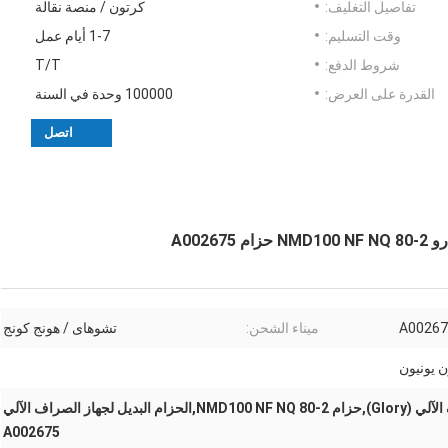
تفاصيل التغليف:
كرتون / منصة نقالة
وقت التسليم:
1-7 أيام عمل
شروط الدفع:
T/T
القدرة على العرض:
100000 وحدة في السنة
اتصل
A00267
ميناء الشحن:
تشوهاى / هونج كونج
ن يونيون
حزام غيار ماكينة الصراف الآلي (Glory),حزام NMD100 NF NQ 80-2,الحزام البديل لجهاز الصراف الآلي
A002675