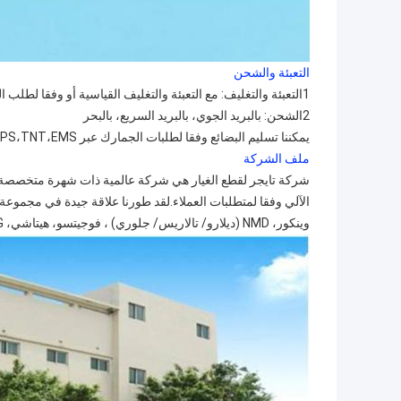
التعبئة والشحن
1التعبئة والتغليف: مع التعبئة والتغليف القياسية أو وفقا لطلب العميل.
2الشحن: بالبريد الجوي، بالبريد السريع، بالبحر
يمكننا تسليم البضائع وفقا لطلبات الجمارك عبر DHL،FedEx،UPS،TNT،EMS،الخ.
ملف الشركة
شركة تايجر لقطع الغيار هي شركة عالمية ذات شهرة متخصصة ف
وينكور، NMD (ديلارو/ تالاريس/ جلوري) ، فوجيتسو، هيتاشي، GRG، على مر السنين واكتسب سمعة كبيرة بين نظرائنا في هذه الصناعة.