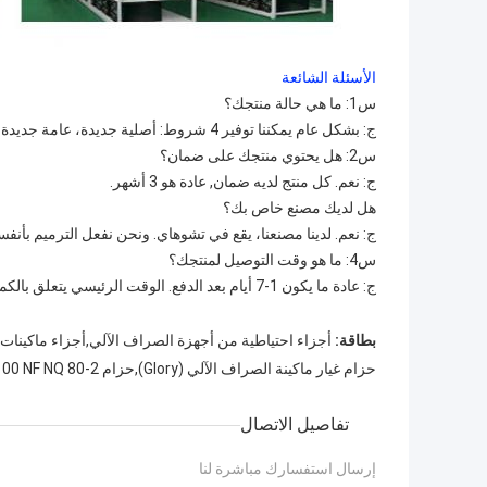
الأسئلة الشائعة
س1: ما هي حالة منتجك؟
ج: بشكل عام يمكننا توفير 4 شروط: أصلية جديدة، عامة جديدة، مستعملة أصلية وأصلية تم تجديدها.
س2: هل يحتوي منتجك على ضمان؟
ج: نعم. كل منتج لديه ضمان, عادة هو 3 أشهر.
هل لديك مصنع خاص بك؟
ج: نعم. لدينا مصنعنا، يقع في تشوهاي. ونحن نفعل الترميم بأنفسنا
س4: ما هو وقت التوصيل لمنتجك؟
ج: عادة ما يكون 1-7 أيام بعد الدفع. الوقت الرئيسي يتعلق بالكمية التي طلبتها.
بطاقة:
أجزاء احتياطية من أجهزة الصراف الآلي,أجزاء ماكينات 
حزام غيار ماكينة الصراف الآلي (Glory),حزام NMD100 NF NQ 80-2,الحزام البديل لجهاز الصراف الآلي A002675
تفاصيل الاتصال
إرسال استفسارك مباشرة لنا