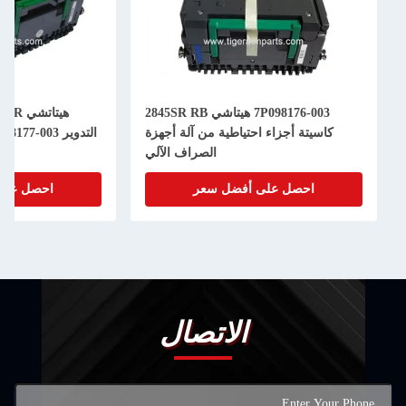
7P098176-003 هيتاشي 2845SR RB
هيتاتشي 2845SR كاسيت سل
تة أجزاء احتياطية من آلة أجهزة
التدوير 7P098177-003 قطاعات 
الصراف الآلي
الصراف ا
احصل على أفضل سعر
احصل على أفضل سعر
الاتصال