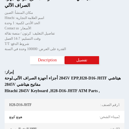
الصراف الآلي
مكان المنشأ: الصين
اسم العلامة التجارية: Hitachi
الحد الأدنى لكمية: 1 وحدة
الأسعار: Contact us
تفاصيل التغليف: كرتون / منصة نقالة
وقت التسليم: 7-14 العمل
شروط الدفع: T/T
القدرة على العرض: 100000 وحدة في السنة
تفصيل
Description
إبراز:
هيتاشي 2845V EPP,H28-D16-JHTF أجزاء أجهزة الصراف الآلي,لوحة
مفاتيح هيتاشي 2845V
Hitachi 2845V Keyboard
,
H28-D16-JHTF ATM Parts
,
H28-D16-JHTF
هونغ كونغ