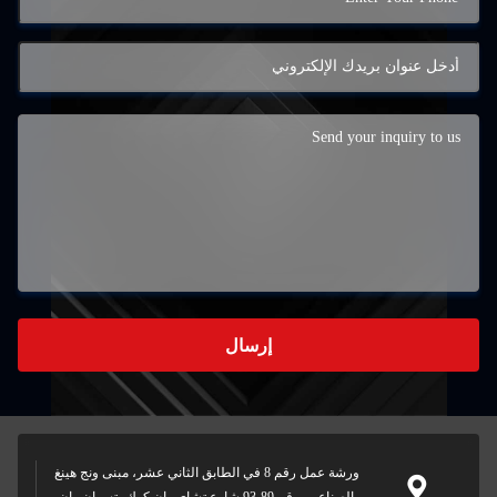
إرسال
ورشة عمل رقم 8 في الطابق الثاني عشر، مبنى ونج هينغ