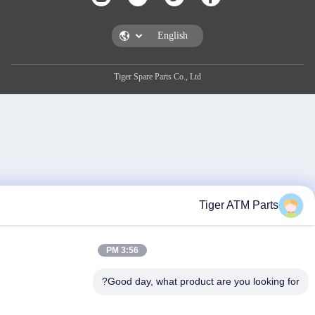
Tiger Spare Parts Co., Ltd
Tiger AT
3:56 PM
Good day, what product are you