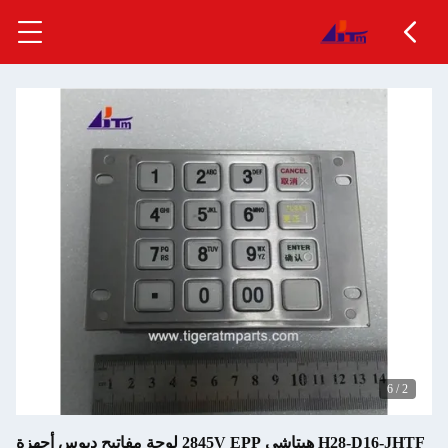
H28-D16-JHTF هيتاشي 2845V EPP لوحة مفاتيح دبوس أجهزة