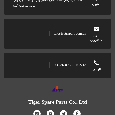
الصناعي، رقم 89-93 شارع تشاي وان كوك، تسوان وان،
نيويورك، هونغ كونغ
sales@atmpart.com.cn
000-86-0756-5162218
Tiger Spare Parts Co., Ltd