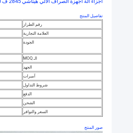
أجزاء آلة أجهزة الصراف الآلي هيتاشي 2845 ف لون شاشة شاشة LCD TM104-H0A09
تفاصيل المنتج
رقم الطراز
العلامة التجارية
الجودة
الـ MOQ
الجهد
آمبرات
شروط التداول
الدفع
الشحن
السعر والتوافر
صور المنتج