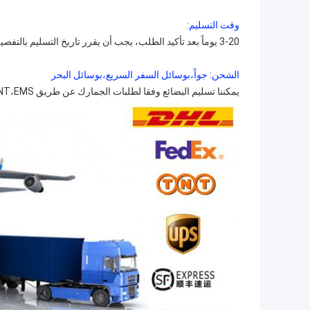
وقت التسليم:
3-20 يوماً بعد تأكيد الطلب، يجب أن يقرر تاريخ التسليم بالتفصيل وفقًا لموسم الإنتاج وكمية الطلب.
الشحن: جواً،بوسائل السفر السريع،بوسائل البحر
يمكننا تسليم البضائع وفقا لطلبات الجمارك عن طريق DHL،Fedex،UPS،TNT،EMS،الخ.