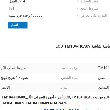
وقت التسليم:
7-14 العمل
شروط الدفع:
T/T
القدرة على العرض:
100000 وحدة في السنة
اتصل
TM104
وقت التنفيذ:
اتصل بنا للطلب الآن
الصين
ميناء الشحن:
تشوهاى / هونج كونج
اللون:
الأبيض
,
TM104-H0A09
,
TM104-H0A09 ATM Parts