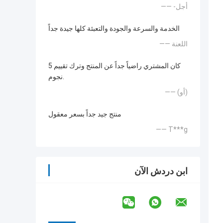
—— -أجل
الخدمة والسرعة والجودة والتعبئة كلها جيدة جداً
—— اللعنة
كان المشتري راضياً جداً عن المنتج وترك تقييم 5
نجوم.
—— (أو)
منتج جيد جداً بسعر معقول
—— T***g
ابن دردش الآن