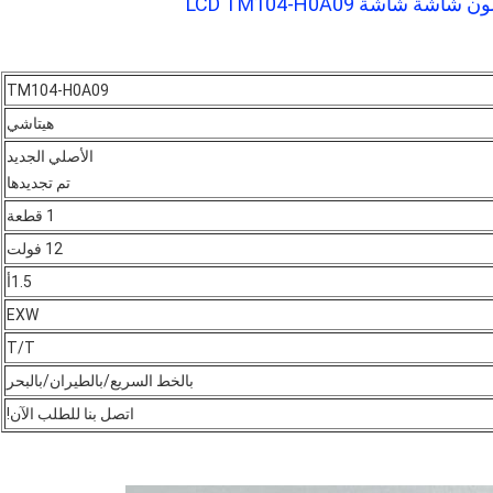
TM104-H0A09
هيتاشي
الأصلي الجديد
تم تجديدها
1 قطعة
12 فولت
1.5أ
EXW
T/T
بالخط السريع/بالطيران/بالبحر
اتصل بنا للطلب الآن!