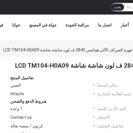
بحث
أخبار
اتصل بنا
مراقبة الجودة
جولة في المصنع
حولنا
في
راف الآلي هيتاشي 2845 ف لون شاشة شاشة LCD TM104-H0A09
تفاصيل المنتج:
مكان المنشأ:
الصين
اسم العلامة التجارية:
Hitachi
شروط الدفع والشحن:
الحد الأدنى لكمية:
1 وحدة
الأسعار:
Contact us
تفاصيل التغليف:
كرتون / منصة نقالة