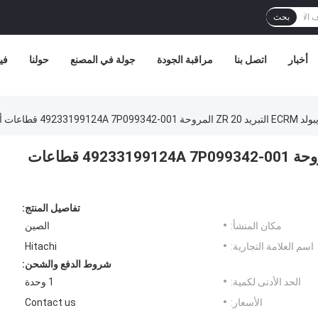
بحث
أخبار
اتصل بنا
مراقبة الجودة
جولة في المصنع
حولنا
في
4923 قطاعات أجهزة الصراف الآلي
هيتاتشي ديبولد ECRM التبريد ZR 20 المروحة 49233199124A 7P099342-001 قطاعات
تفاصيل المنتج:
مكان المنشأ:
الصين
اسم العلامة التجارية:
Hitachi
شروط الدفع والشحن:
الحد الأدنى لكمية:
1 وحدة
الأسعار:
Contact us