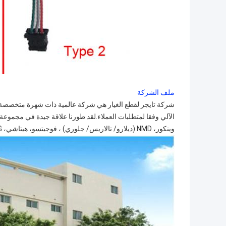
ملف الشركة
شركة تايجر لقطع الغيار هي شركة عالمية ذات شهرة متخصصة ف
وينكور، NMD (ديلارو/ تالاريس/ جلوري) ، فوجيتسو، هيتاشي، GRG، على مر السنين واكتسب سمعة كبيرة بين نظرائنا في هذه الصناعة.