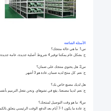
الأسئلة الشائعة
س1: ما هي حالة منتجك؟
ج: بشكل عام يمكننا توفير 4 شروط: أصلية جديدة، عامة جديدة، مستعملة أصلية وأصلية تم تجديدها.
س2: هل يحتوي منتجك على ضمان؟
ج: نعم. كل منتج لديه ضمان, عادة هو 3 أشهر.
هل لديك مصنع خاص بك؟
ج: نعم. لدينا مصنعنا، يقع في تشوهاي. ونحن نفعل الترميم بأنفسنا
س4: ما هو وقت التوصيل لمنتجك؟
ج: عادة ما يكون 1-7 أيام بعد الدفع. الوقت الرئيسي يتعلق بالكمية التي طلبتها.