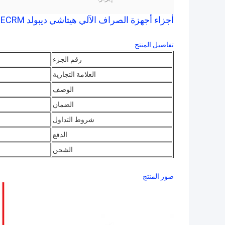
أجزاء أجهزة الصراف الآلي هيتاشي ديبولد ECRM التبريد ZR 20 مروحة 49233199124A 7P099342-001
تفاصيل المنتج
رقم الجزء
العلامة التجارية
الوصف
الضمان
شروط التداول
الدفع
الشحن
صور المنتج