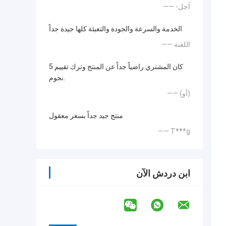
—— -أجل
الخدمة والسرعة والجودة والتعبئة كلها جيدة جداً
—— اللعنة
كان المشتري راضياً جداً عن المنتج وترك تقييم 5
نجوم.
—— (أو)
منتج جيد جداً بسعر معقول
—— T***g
ابن دردش الآن