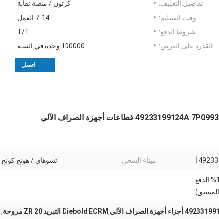
تفاصيل التغليف:
كرتون / منصة نقالة
وقت التسليم:
7-14 العمل
شروط الدفع:
T/T
القدرة على العرض:
100000 وحدة في السنة
اتصل
4923 أ
ميناء الشحن:
تشوهاى / هونج كونج
T/T أو ويسترن يونيون (100% الدفع
المسبق)
جهزة الصراف الآلي,Diebold ECRM التبريد ZR 20 مروحة
,