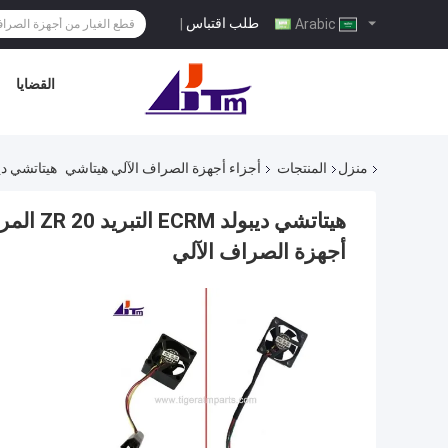
طلب اقتباس
|
Arabic
القضايا
منزل
المنتجات
أجزاء أجهزة الصراف الآلي هيتاشي
هيتاتشي ديبولد ECRM التبريد ZR 20 المروحة 3199124A 7P099342-001
أجهزة الصراف الآلي