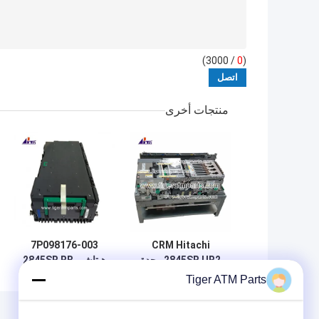
/ 3000)
0
(
منتجات أخرى
7P098176-003
CRM Hitachi
2845SR UR2 وحدة
هيتاشي 2845SR RB
إعادة التدوير لجهاز
كاسيتة أجزاء
Tiger ATM Parts
الصراف الآلي قطع
احتياطية من آلة
الغيار
أجهزة الصراف الآلي