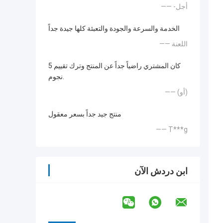
—— -أجل
الخدمة والسرعة والجودة والتعبئة كلها جيدة جداً
—— اللعنة
كان المشتري راضياً جداً عن المنتج وترك تقييم 5
نجوم.
—— (أو)
منتج جيد جداً بسعر معقول
—— T***g
ابن دردش الآن