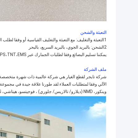
التعبئة والشحن
1التعبئة والتغليف: مع التعبئة والتغليف القياسية أو وفقا لطلب العميل.
2الشحن: بالبريد الجوي، بالبريد السريع، بالبحر
يمكننا تسليم البضائع وفقا لطلبات الجمارك عبر DHL،FedEx،UPS،TNT،EMS،الخ.
ملف الشركة
شركة تايجر لقطع الغيار هي شركة عالمية ذات شهرة متخصصة ف
وينكور، NMD (ديلارو/ تالاريس/ جلوري) ، فوجيتسو، هيتاشي، GRG، على مر السنين واكتسب سمعة كبيرة بين نظرائنا في هذه الصناعة.