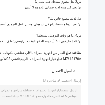
س2: هل يحتوي منتجك على ضمان؟
ج: نعم. كل منتج لديه ضمان, عادة هو 3 أشهر.
هل لديك مصنع خاص بك؟
ج: نعم. لدينا مصنعنا، يقع في تشوهاي. ونحن نفعل الترميم بأنفسنا
س4: ما هو وقت التوصيل لمنتجك؟
ج: عادة ما يكون 1-7 أيام بعد الدفع. الوقت الرئيسي يتعلق بالكمية التي طلبتها.
بطاقة:
قطع الغيار من أجهزة الصراف الآلي هيتاشي,مكونات أج
M7613170A قطع غيار أجهزة الصراف الآلي,هيتاتشي WCS ورقة الدوار Assy,M7613170A
تفاصيل الاتصال
إرسال استفسارك مباشرة لنا