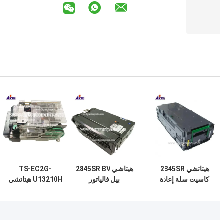
هيتاتشي 2845SR
هيتاشي 2845SR BV
TS-EC2G-
كاسيت سلة إعادة
بيل فالياتور
U13210H هيتاتشي
التدوير 7P098177-
348BVZ22 قطاعات
أومرون V2G قارئ
003 قطاعات آلة
الغيار من آلة الصراف
بطاقات أجزاء
أجهزة الصراف الآلي
الآلي
احتياطية أجهزة