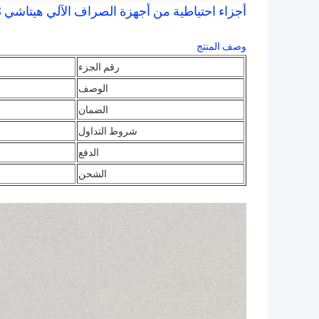
أجزاء احتياطية من أجهزة الصراف الآلي هيتاشي WCS الشريحة الدوارة عمود Assy M7613170A
وصف المنتج
رقم الجزء
الوصف
الضمان
شروط التداول
الدفع
الشحن