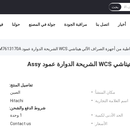
بحث
أخبار
اتصل بنا
مراقبة الجودة
جولة في المصنع
حولنا
في
أجهزة الصراف الآلي هيتاشي WCS الشريحة الدوارة عمود Assy M7613170A
أجزاء احتياطية من أجهزة الصراف الآلي هيتاشي WCS الشريحة الدوارة عمود Assy
تفاصيل المنتج:
مكان المنشأ:
الصين
اسم العلامة التجارية:
Hitachi
شروط الدفع والشحن:
الحد الأدنى لكمية:
1 وحدة
الأسعار:
Contact us