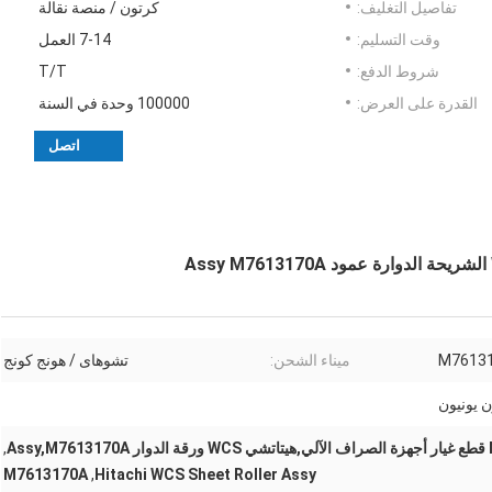
تفاصيل التغليف:
كرتون / منصة نقالة
وقت التسليم:
7-14 العمل
شروط الدفع:
T/T
القدرة على العرض:
100000 وحدة في السنة
اتصل
M7613
ميناء الشحن:
تشوهاى / هونج كونج
ن يونيون
As
,
M7613170A
,
Hitachi WCS Sheet Roller Assy