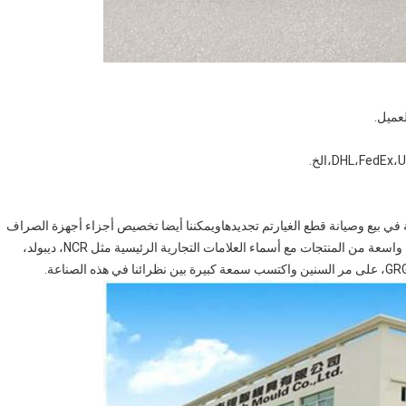
ي بيع وصيانة قطع الغيارتم تجديدهاويمكننا أيضا تخصيص أجزاء أجهزة الصراف
الآلي وفقا لمتطلبات العملاء.لقد طورنا علاقة جيدة في مجموعة واسعة من المنتجات مع أسماء العلامات التجارية الرئيسية مثل NCR، ديبولد،