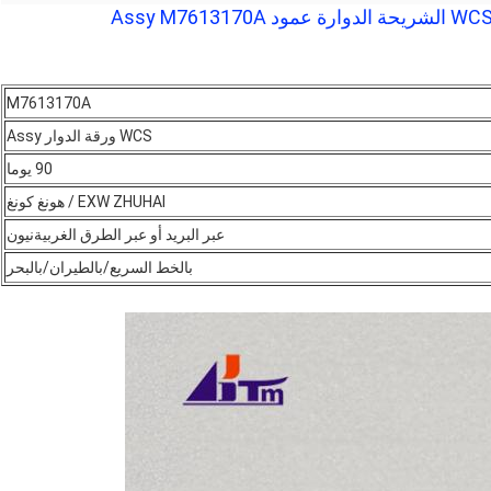
M7613170A
WCS ورقة الدوار Assy
90 يوما
EXW ZHUHAI / هونغ كونغ
عبر البريد أو عبر الطرق الغربية
نيون
بالخط السريع/بالطيران/بالبحر