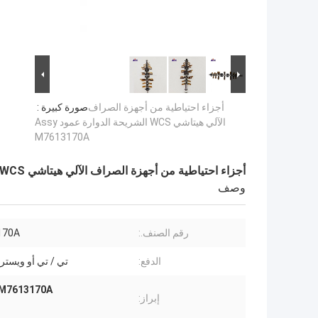
أجزاء احتياطية من أجهزة الصراف
صورة كبيرة :
الآلي هيتاشي WCS الشريحة الدوارة عمود Assy
M7613170A
أجزاء احتياطية من أجهزة الصراف الآلي هيتاشي WCS الشريحة الدوارة عمود Assy M7613170A
وصف
رقم الصنف.:
170A
الدفع:
تي / تي أو ويستر
M7613170A قطع غيار أجهزة الصراف الآلي,هيتاتشي WCS ورقة الدوار sy,M7613170A
إبراز: