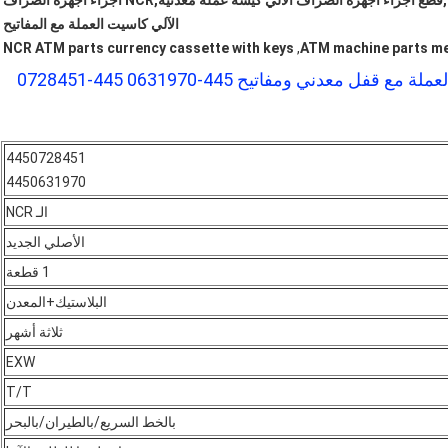
كاسيت العملات NCR S1 مع قفل,قطع أجزاء أجهزة الصراف الآلي كيسة عملة معدنية,NCR أجزاء أجهزة الصراف
الآلي كاسيت العملة مع المفاتيح
NCR ATM parts currency cassette with keys
,
ATM machine parts me
4450728451
4450631970
الـ NCR
الأصلي الجديد
1 قطعة
البلاستيك+
المعدن
ثلاثة أشهر
EXW
T/T
بالخط السريع/بالطيران/بالبحر