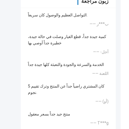
زبون مراجعة
التواصل العظيم والوصول كان سريعاً.
—— ب***ز
كمية جيدة جداً، قطع الغيار وصلت في حالة جيدة،
خطيرة جداً أوصي بها
—— -أجل
الخدمة والسرعة والجودة والتعبئة كلها جيدة جداً
—— اللعنة
كان المشتري راضياً جداً عن المنتج وترك تقييم 5
نجوم.
—— (أو)
منتج جيد جداً بسعر معقول
—— T***g