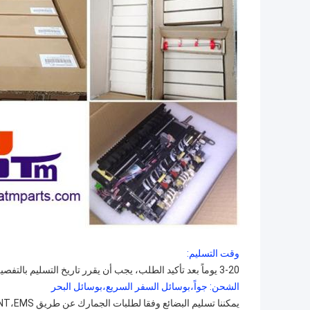
وقت التسليم:
3-20 يوماً بعد تأكيد الطلب، يجب أن يقرر تاريخ التسليم بالتفصيل وفقًا لموسم الإنتاج وكمية الطلب.
الشحن: جواً،بوسائل السفر السريع،بوسائل البحر
يمكننا تسليم البضائع وفقا لطلبات الجمارك عن طريق DHL،Fedex،UPS،TNT،EMS،الخ.