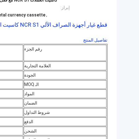
إبراز:
tal currency cassette
,
قطع غيار أجهزة الصراف الآلي NCR S1 كاسيت العملة مع قفل معدني ومفاتيح 445-0631970 445-0728451
تفاصيل المنتج
رقم الجزء
العلامة التجارية
الجودة
الـ MOQ
المواد
الضمان
شروط التداول
الدفع
الشحن