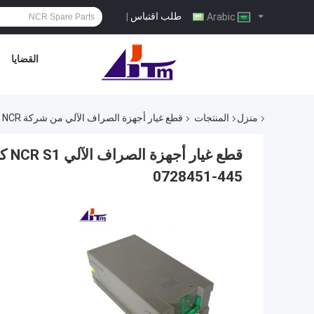
طلب اقتباس
|
Arabic
القضايا
منزل
المنتجات
قطع غيار أجهزة الصراف الآلي من شركة NCR
445-0728451