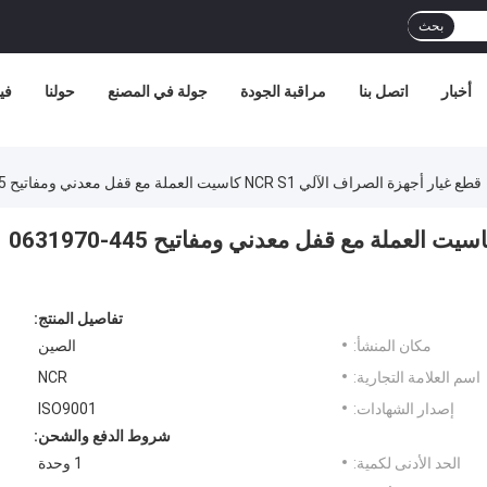
بحث
أخبار
اتصل بنا
مراقبة الجودة
جولة في المصنع
حولنا
في
قطع غيار أجهزة الصراف الآلي NCR S1 كاسيت العملة مع قفل معدني ومفاتيح 445-0631970 445-0728451
قطع غيار أجهزة الصراف الآلي NCR S1 كاسيت العملة مع قفل معدني ومفاتيح 445-0631970
تفاصيل المنتج:
مكان المنشأ:
الصين
اسم العلامة التجارية:
NCR
إصدار الشهادات:
ISO9001
شروط الدفع والشحن:
الحد الأدنى لكمية:
1 وحدة