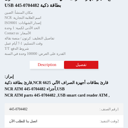
بطاقة ذكية USB 445-0704482
مكان المنشأ: الصين
اسم العلامة التجارية: NCR
إصدار الشهادات: ISO9001
الحد الأدنى لكمية: 1 وحدة
الأسعار: Contact us
تفاصيل التغليف: كرتون / منصة نقالة
وقت التسليم: 1-7 أيام عمل
شروط الدفع: T/T
القدرة على العرض: 100000 وحدة في السنة
تفصيل
Description
إبراز:
قارئ بطاقات أجهزة الصراف الآلي NCR 6625,قارئ بطاقة ذكية
USB,أجزاء NCR ATM 445-0704482
NCR ATM parts 445-0704482
,
USB smart card reader A
445-0704482
اتصل بنا للطلب الآن