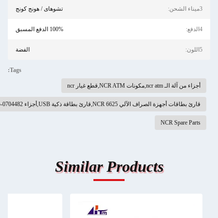
تشوهاى / هونج كونج
100% الدفع المسبق
الفضة
Tags:
NCR A,قطع غيار ncr
الآلي NCR 6625,قارئ بطاقة ذكية USB,أجزاء NCR ATM 445-0704482
NCR Sp
Similar Products