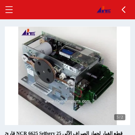
قطع الغيار لجهاز الصراف الآلي NCR 6625 Selfserv 25 قارئ