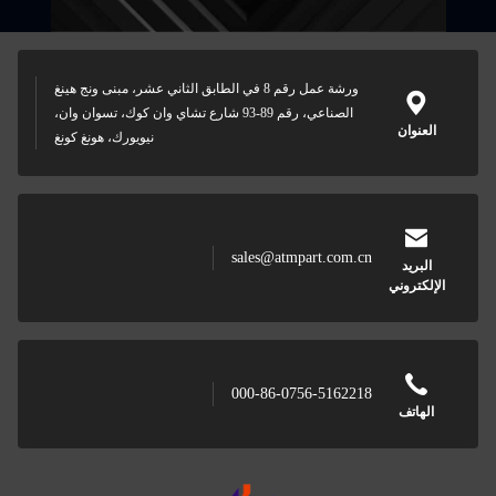
ورشة عمل رقم 8 في الطابق الثاني عشر، مبنى ونج هينغ
الصناعي، رقم 89-93 شارع تشاي وان كوك، تسوان وان،
نيويورك، هونغ كونغ
sales@atmpart.com.cn
ني
000-86-0756-5162218