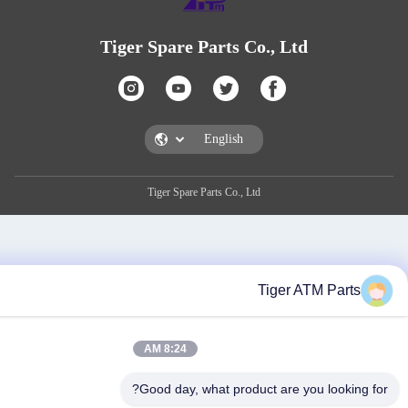
Tiger Spare Parts Co., Ltd
Tiger Spare Parts Co., Ltd
Tiger ATM 
8:24 AM
Good day, what product are you lo