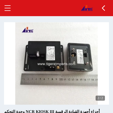
أجزاء أجهزة القيادة الرقمية NCR KIOSK III وحدة التحكم