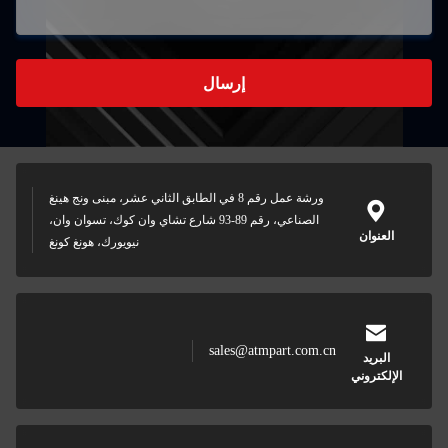
إرسال
ورشة عمل رقم 8 في الطابق الثاني عشر، مبنى ونج هينغ
الصناعي، رقم 89-93 شارع تشاي وان كوك، تسوان وان،
نيويورك، هونغ كونغ
sales@atmpart.co