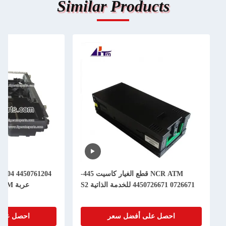
Similar Produc
NCR ATM قطع الغيار كاسيت 445-
4450761204 445-0761204 NCR S2 R/A
عربة Assy ATM قطع غيار الآلات
على أفضل سعر
احصل على أفضل سعر