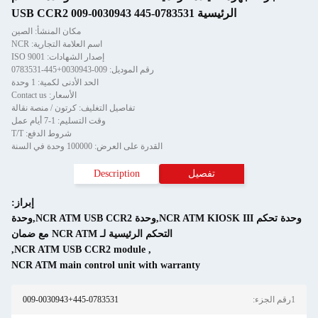
USB CCR2 009-0030943 445-07
مكان المنشأ: الصين
اسم العلامة التجارية: NCR
إصدار الشهادات: ISO 9001
رقم الموديل: 009-0030943+445-0783531
الحد الأدنى لكمية: 1 وحدة
الأسعار: Contact us
تفاصيل التغليف: كرتون / منصة نقالة
وقت التسليم: 1-7 أيام عمل
شروط الدفع: T/T
القدرة على العرض: 100000 وحدة في السنة
تفصيل
Description
إبراز:
وحدة تحكم NCR ATM KIOSK III,وحدة NCR ATM USB CCR2,وحدة
التحكم الرئيسية لـ NCR ATM مع ضمان
,
NCR ATM USB CCR2 module
,
NCR ATM main control unit with warranty
009-0030943+445-0783531