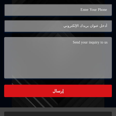
إرسال