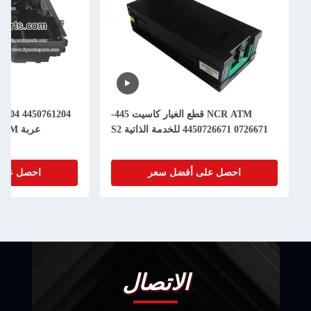
NCR ATM قطع الغيار كاسيت 445-
2 R/A
0726671 4450726671 للخدمة الذاتية S2
عربة Assy ATM قطع غيار الآلات
احصل على أفضل سعر
احصل على أفضل سع
الاتصال