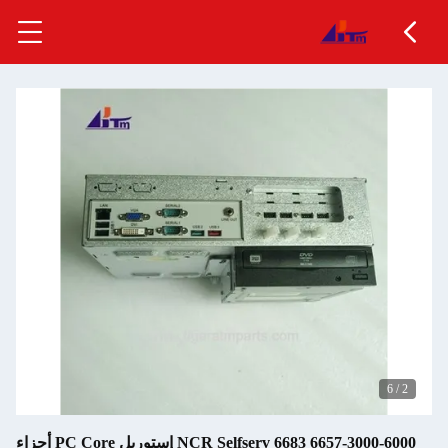
6657-3000-6000 NCR Selfserv 6683 إستوريل PC Core أجزاء