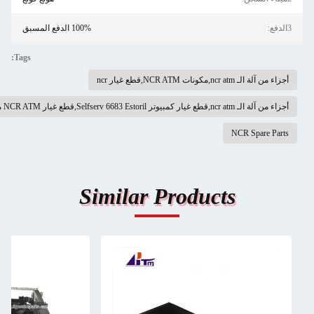
100% الدفع المسبق
Tags:
ncr at,مكونات NCR ATM,قطع غيار ncr
ار كمبيوتر Selfserv 6683 Estoril,قطع غيار NCR ATM مع الضمان
NCR Spare 
Similar Products