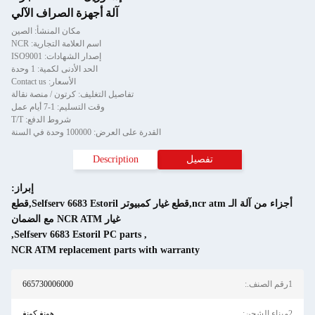
آلة أجهزة الصراف الآلي
مكان المنشأ: الصين
اسم العلامة التجارية: NCR
إصدار الشهادات: ISO9001
الحد الأدنى لكمية: 1 وحدة
الأسعار: Contact us
تفاصيل التغليف: كرتون / منصة نقالة
وقت التسليم: 1-7 أيام عمل
شروط الدفع: T/T
القدرة على العرض: 100000 وحدة في السنة
تفصيل
Description
إبراز:
أجزاء من آلة الـ ncr atm,قطع غيار كمبيوتر Selfserv 6683 Estoril,قطع
غيار NCR ATM مع الضمان
,
Selfserv 6683 Estoril PC parts
,
NCR ATM replacement parts with warranty
665730006000
هونغ كونغ