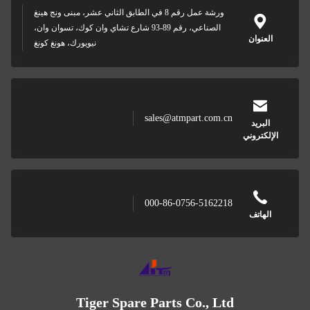
ورشة عمل رقم 8 في الطابق الثاني عشر، مبنى ونج هينغ
الصناعي، رقم 89-93 شارع تشاي وان كوك، تسوان وان،
عنوان
نيويورك، هونغ كونغ
sales@atmpart.com.cn
لبريد
كتروني
000-86-0756-5162218
هاتف
Tiger Spare Parts Co., Ltd