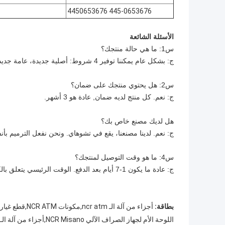
445-0653676 4450653676
الأسئلة الشائعة
س1: ما هي حالة منتجك؟
ج: بشكل عام يمكننا توفير 4 شروط: أصلية جديدة، عامة جديدة، مستعملة أصلية وأصلية تم تجديدها.
س2: هل يحتوي منتجك على ضمان؟
ج: نعم. كل منتج لديه ضمان, عادة هو 3 أشهر.
هل لديك مصنع خاص بك؟
ج: نعم. لدينا مصنعنا، يقع في تشوهاي. ونحن نفعل الترميم بأنفس
س4: ما هو وقت التوصيل لمنتجك؟
ج: عادة ما يكون 1-7 أيام بعد الدفع. الوقت الرئيسي يتعلق بالكمية التي طلبتها.
بطاقة:
أجزاء من آلة الـ ncr atm,مكونات NCR ATM,قطع غيار ncr
اللوحة الأم لجهاز الصراف الآلي NCR Misano,أجزاء من آلة الـ ncr atm,اللوحة الأم لجهاز الصراف الآلي 4450775206