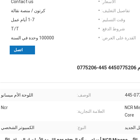
الأسعار:
Contact us
تفاصيل التغليف:
كرتون / منصة نقالة
وقت التسليم:
1-7 أيام عمل
شروط الدفع:
T/T
القدرة على العرض:
100000 وحدة في السنة
اتصل
الوصف:
اللوحة الأم ميسانو
لي NCR Misano PC
Ncr
العلامة التجارية:
Core
ل الجديد
النوع:
الكمبيوتر الشخصي