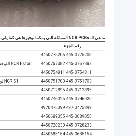
ما هي الـ NCR PCBs المماثلة التي يمكننا توفيرها هي كما يلي:
رقم الجزء
445-0775206 4450775206
445-0767382 4450767382
NCR Estoril اللوحة الأم Intel Haswell 4450769935 4450761748 4450764433 4450769935
445-0754811 4450754811
445-0751703 4450751703
NCR S1 لوحة التحكم في جهاز التوزيع أعلى مستوى الجمعية 4450749062 445-0749062
445-0712895 4450712895
445-0746025 4450746025
497-0475399 4970475399
445-0689055 4450689055
445-0728233 4450728233
445-0685154 4450685154