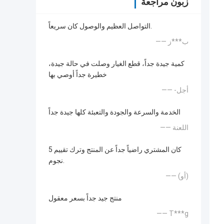
زبون مراجعة
التواصل العظيم والوصول كان سريعاً.
—— ب***ز
كمية جيدة جداً، قطع الغيار وصلت في حالة جيدة،
خطيرة جداً أوصي بها
—— -أجل
الخدمة والسرعة والجودة والتعبئة كلها جيدة جداً
—— اللعنة
كان المشتري راضياً جداً عن المنتج وترك تقييم 5
نجوم.
—— (أو)
منتج جيد جداً بسعر معقول
—— T***g