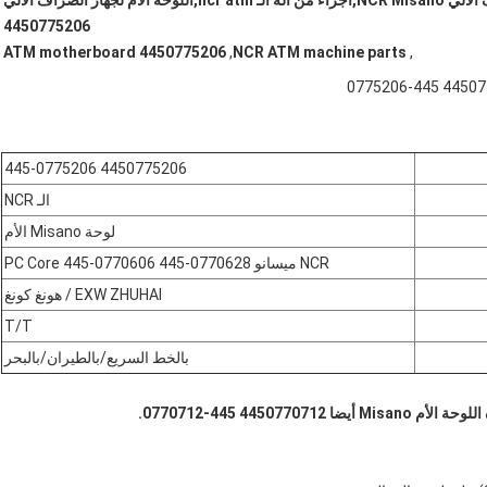
اللوحة الأم لجهاز الصراف الآلي NCR Misano,أجزاء من آلة الـ ncr atm,اللوحة الأم لجهاز الصراف الآلي
4450775206
ATM motherboard 4450775206
,
NCR ATM machine parts
,
4450775206 445-0775206
الـ NCR
لوحة Misano الأم
NCR ميسانو PC Core 445-0770606 445-0770628
EXW ZHUHAI / هونغ كونغ
T/T
بالخط السريع/بالطيران/بالبحر