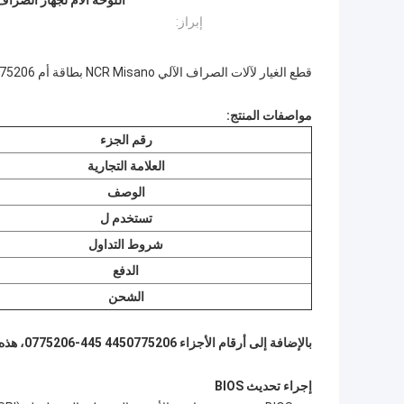
إبراز:
قطع الغيار لآلات الصراف الآلي NCR Misano بطاقة أم 4450775206 445-0775206
مواصفات المنتج:
رقم الجزء
العلامة التجارية
الوصف
تستخدم ل
شروط التداول
الدفع
الشحن
بالإضافة إلى أرقام الأجزاء 4450775206 445-0775206، هذه اللوحة الأم Misano أيضا 4450770712 445-0770712.
إجراء تحديث BIOS