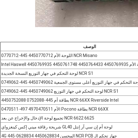
الوصف
NCR Misano اللوحة الأم 4450770712 445-0770712
NCR S1 لوحة التحكم في جهاز التوزيع النسخة الجديدة
NCR S1 لوحة التحكم في جهاز التوزيع 4450749062 445-0749062
NCR 66XX Riverside Intel بطاقة أم 445-0752088 4450752088
NCR 66XX بطاقة Pocono الأم 4970470511 497-0470511
NCR 6622 6625 تجميع لوحة الإدخال والإخراج عن بعد
لوحة أم إن سي آر إنتل GL40 شريحة رقاقة ميني إكس كينغزواي
جهاز تحكم الـ NCR PCB المحسن 4G 445-0628834 4450628834