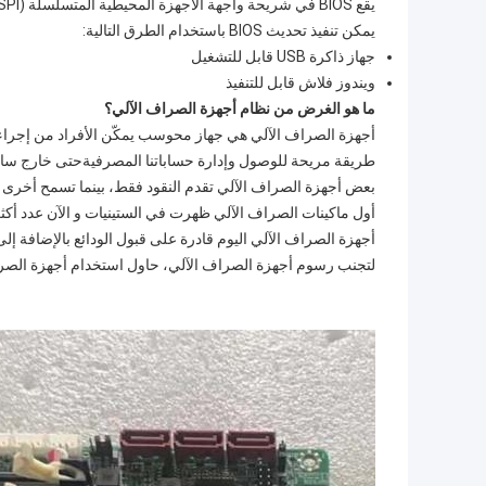
يقع BIOS في شريحة واجهة الأجهزة المحيطية المتسلسلة (SPI) على لوحة المعالج.
يمكن تنفيذ تحديث BIOS باستخدام الطرق التالية:
جهاز ذاكرة USB قابل للتشغيل
ويندوز فلاش قابل للتنفيذ
ما هو الغرض من نظام أجهزة الصراف الآلي؟
أجهزة الصراف الآلي هي جهاز محوسب يمكّن الأفراد من إجراء
طريقة مريحة للوصول وإدارة حساباتنا المصرفيةحتى خارج سا
بعض أجهزة الصراف الآلي تقدم النقود فقط، بينما تسمح أخرى ب
أول ماكينات الصراف الآلي ظهرت في الستينيات و الآن عدد أكثر
أجهزة الصراف الآلي اليوم قادرة على قبول الودائع بالإضافة إل
لتجنب رسوم أجهزة الصراف الآلي، حاول استخدام أجهزة الصرا