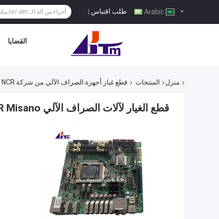
طلب اقتباس
|
Arabic
القضايا
منزل
المنتجات
قطع غيار أجهزة الصراف الآلي من شركة NCR
قطع الغيار لآلات الصراف الآلي NCR Misano بطاقة أم 4450775206 445-0775206