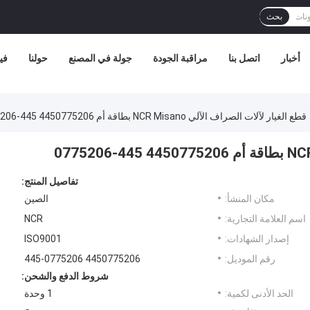
بحث
أخبار
اتصل بنا
مراقبة الجودة
جولة في المصنع
حولنا
في
قطع الغيار لآلات الصراف الآلي NCR Misano بطاقة أم 4450775206 445-0775206
تفاصيل المنتج:
مكان المنشأ:
الصين
اسم العلامة التجارية:
NCR
إصدار الشهادات:
ISO9001
رقم الموديل:
4450775206 445-0775206
شروط الدفع والشحن:
الحد الأدنى لكمية:
1 وحدة