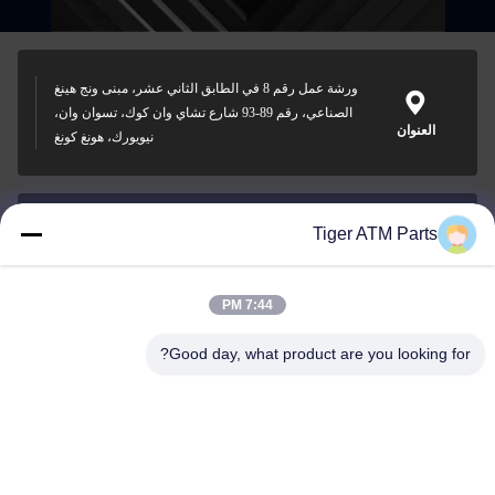
ورشة عمل رقم 8 في الطابق الثاني عشر، مبنى ونج هينغ
الصناعي، رقم 89-93 شارع تشاي وان كوك، تسوان وان،
العنوان
نيويورك، هونغ كونغ
Tiger ATM Parts
sales@atmpart.com.cn
البريد
الإلكتروني
7:44 PM
Good day, what product are you looking for?
000-86-0756-5162218
الهاتف