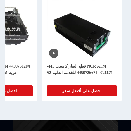
NCR ATM قطع الغيار كاسيت 445-
0726671 4450726671 للخدمة الذاتية S2
عربة Assy ATM قطع غيار الآلات
احصل على أفضل سعر
احصل على