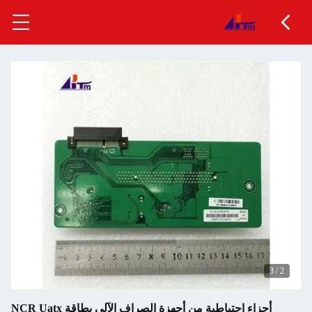
3
/
2
أجزاء احتياطية من أجهزة الصراف الآلي بطاقة NCR Uatx