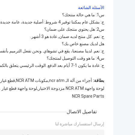
الأسئلة الشائعة
س1: ما هي حالة منتجك؟
ج: بشكل عام يمكننا توفير 4 شروط: أصلية جديدة، عامة جديدة، مستعملة أصلية وأصلية تم تجديدها.
س2: هل يحتوي منتجك على ضمان؟
ج: نعم. كل منتج لديه ضمان, عادة هو 3 أشهر.
هل لديك مصنع خاص بك؟
ج: نعم. لدينا مصنعنا، يقع في تشوهاي. ونحن نفعل الترميم بأنفسنا
س4: ما هو وقت التوصيل لمنتجك؟
ج: عادة ما يكون 1-7 أيام بعد الدفع. الوقت الرئيسي يتعلق بالكمية التي طلبتها.
بطاقة:
أجزاء من آلة الـ ncr atm,مكونات NCR ATM,قطع غيار ncr
لوحة واجهة NCR ATM مزدوجة الاختيار,لوحة واجهة قطع غيار ماكينة الصراف الآلي NCR,أجزاء من أجهزة الصراف الآلي مع ضمان
NCR Spare Parts
تفاصيل الاتصال
إرسال استفسارك مباشرة لنا