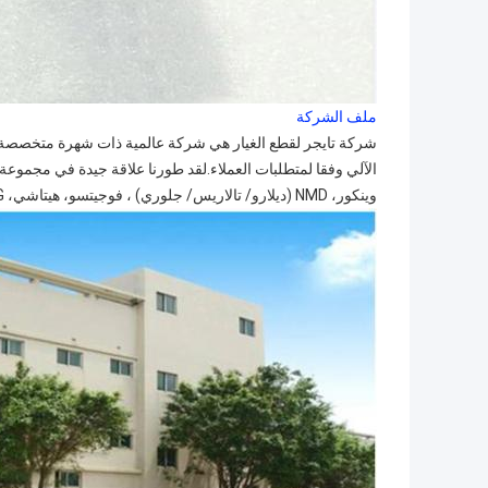
ملف الشركة
شركة تايجر لقطع الغيار هي شركة عالمية ذات شهرة متخصصة ف
وينكور، NMD (ديلارو/ تالاريس/ جلوري) ، فوجيتسو، هيتاشي، GRG، على مر السنين واكتسب سمعة كبيرة بين نظرائنا في هذه الصناعة.