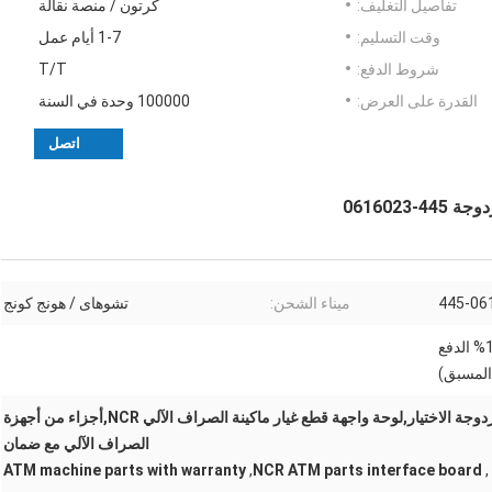
تفاصيل التغليف:
كرتون / منصة نقالة
وقت التسليم:
1-7 أيام عمل
شروط الدفع:
T/T
القدرة على العرض:
100000 وحدة في السنة
اتصل
445-06
ميناء الشحن:
تشوهاى / هونج كونج
T/T أو ويسترن يونيون (100% الدفع
المسبق)
لوحة واجهة NCR ATM مزدوجة الاختيار,لوحة واجهة قطع غيار ماكينة الصراف الآلي NCR,أجزاء من أجهزة
الصراف الآلي مع ضمان
ATM machine parts with warranty
,
NCR ATM parts interface board
,