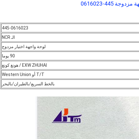
445-0616023
الـ NCR
لوحة واجهة اختيار مزدوج
90 يوما
EXW ZHUHAI / هونغ كونغ
T/T أو Western Union
بالخط السريع/بالطيران/بالبحر