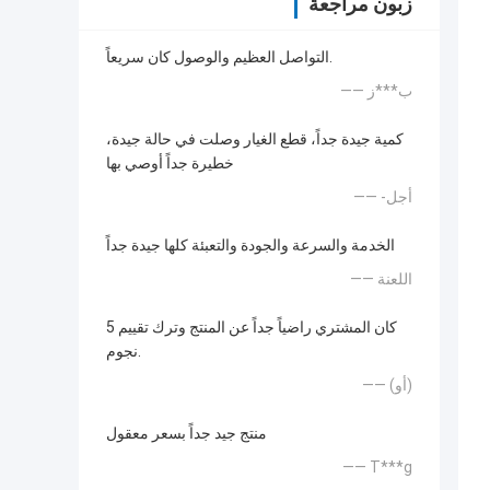
زبون مراجعة
التواصل العظيم والوصول كان سريعاً.
—— ب***ز
كمية جيدة جداً، قطع الغيار وصلت في حالة جيدة،
خطيرة جداً أوصي بها
—— -أجل
الخدمة والسرعة والجودة والتعبئة كلها جيدة جداً
—— اللعنة
كان المشتري راضياً جداً عن المنتج وترك تقييم 5
نجوم.
—— (أو)
منتج جيد جداً بسعر معقول
—— T***g