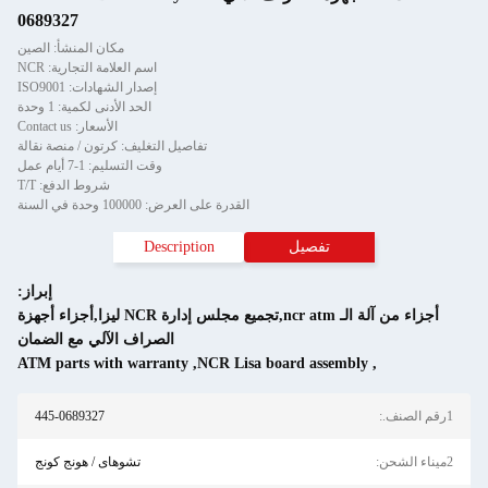
0689327
مكان المنشأ: الصين
اسم العلامة التجارية: NCR
إصدار الشهادات: ISO9001
الحد الأدنى لكمية: 1 وحدة
الأسعار: Contact us
تفاصيل التغليف: كرتون / منصة نقالة
وقت التسليم: 1-7 أيام عمل
شروط الدفع: T/T
القدرة على العرض: 100000 وحدة في السنة
تفصيل
Description
إبراز:
أجزاء من آلة الـ ncr atm,تجميع مجلس إدارة NCR ليزا,أجزاء أجهزة
الصراف الآلي مع الضمان
ATM parts with warranty
,
NCR Lisa board assembly
,
445-0689327
تشوهاى / هونج كونج