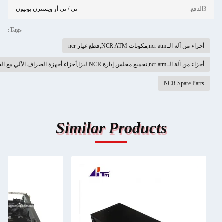
تي / تي أو ويسترن يونيون
Tags:
اء من آلة الـ ncr atm,مكونات NCR ATM,قطع غيار ncr
ء من آلة الـ ncr atm,تجميع مجلس إدارة NCR ليزا,أجزاء أجهزة الصراف الآلي مع الضمان
NCR Spare Part
Similar Products