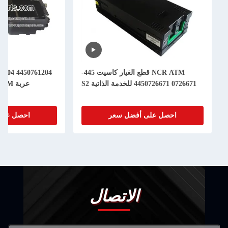
NCR ATM قطع الغيار كاسيت 445-
0726671 4450726671 للخدمة الذاتية S2
عربة Assy ATM قطع غيار الآلات
احصل على أفضل سعر
احصل على أفضل
الاتصال