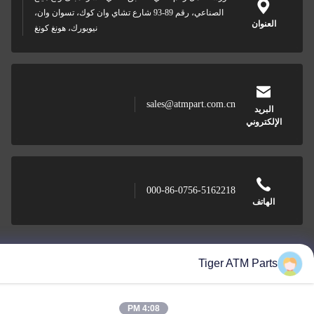
الصناعي، رقم 89-93 شارع تشاي وان كوك، تسوان وان،
العنوان
نيويورك، هونغ كونغ
sales@atmpart.com.cn
البريد
الإلكتروني
000-86-0756-5162218
الهاتف
Tiger ATM Parts
Tiger Spare Parts Co., Ltd
4:08 PM