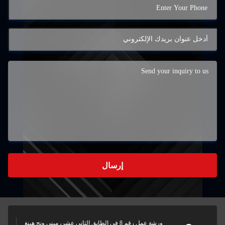
إرسال
ورشة عمل رقم 8 في الطابق الثاني عشر، مبنى ونج هينغ