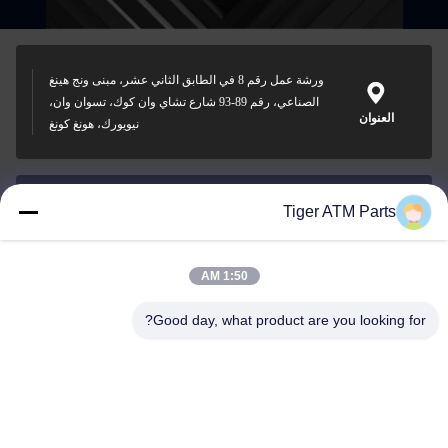
ورشة عمل رقم 8 في الطابق الثاني عشر، مبنى ونج هينغ
الصناعي، رقم 89-93 شارع تشاي وان كوك، تسوان وان،
العنوان
نيويورك، هونغ كونغ
Tiger ATM Parts
sales@atmpart.com.cn
البريد
الإلكتروني
1:50 AM
Good day, what product are you looking for?
000-86-0756-5162218
الهاتف