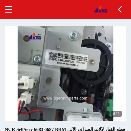
6
/
2
قطع الغيار لآلات الصراف الآلي NCR SelfServ 6683 6687 BRM