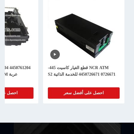
NCR ATM قطع الغيار كاسيت 445-
0726671 4450726671 للخدمة الذاتية S2
عربة Assy ATM قطع غيار الآلات
احصل على أفضل سعر
احصل على