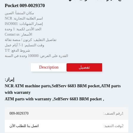
Pocket 009-0029370
مكان المنشأ: الصين
اسم العلامة التجارية: NCR
إصدار الشهادات: ISO9001
الحد الأدنى لكمية: 1 وحدة
الأسعار: Contact us
تفاصيل التغليف: كرتون / منصة نقالة
وقت التسليم: 1-7 أيام عمل
شروط الدفع: T/T
القدرة على العرض: 100000 وحدة في السنة
تفصيل
Description
إبراز:
NCR ATM machine parts,SelfServ 6683 BRM pocket,ATM parts
with warranty
ATM parts with warranty
,
SelfServ 6683 BRM pocket
,
1رقم الصنف.:
009-0029370
2وقت التنفيذ:
اتصل بنا للطلب الآن