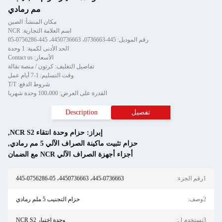
مم رمادي
مكان المنشأ: الصين
اسم العلامة التجارية: NCR
وديل: 445-0736663، 4450736663، 445-0756286-05
الحد الأدنى لكمية: 1 وحدة
الأسعار: Contact us
تفاصيل التغليف: كرتون / منصة نقالة
وقت التسليم: 1-7 أيام عمل
شروط الدفع: T/T
القدرة على العرض: 100،000 وحدة شهريا
صيل
Description
إبراز:
حزام وحدة انتقاء NCR S2
,
حزام تثبيت ماكينة الصراف الآلي 5 مم رمادي
,
أجزاء أجهزة الصراف الآلي NCR مع الضمان
445-0736663، 4450736663، 445-0756286-05
حزام التجنيب 5 ملم رمادي
وحدة اختيار NCR S2