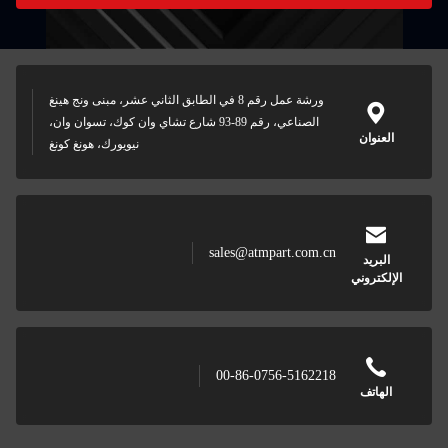
ورشة عمل رقم 8 في الطابق الثاني عشر، مبنى ونج هينغ
الصناعي، رقم 89-93 شارع تشاي وان كوك، تسوان وان،
نيويورك، هونغ كونغ
sales@atmpart
00-86-0756-