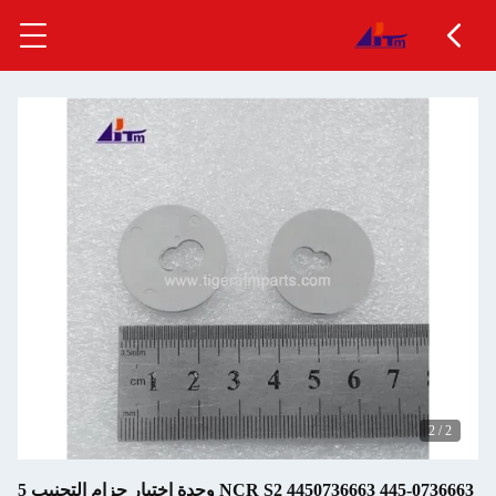
445-0736663 4450736663 NCR S2 وحدة اختيار حزام التجنيب 5