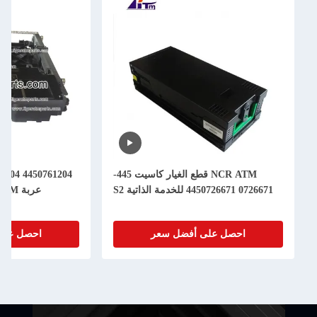
NCR ATM قطع الغيار كاسيت 445-
4450761204 445-0761204 NCR S2 R/A
عربة Assy ATM قطع غيار الآلات
ى أفضل سعر
احصل على أفضل سعر