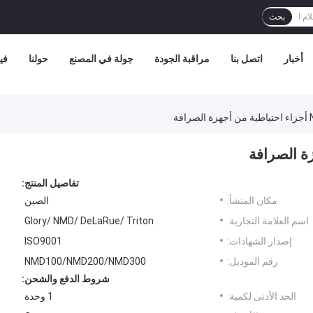
بحث
أخبار
اتصل بنا
مراقبة الجودة
جولة في المصنع
حولنا
في
تفاصيل المنتج:
مكان المنشأ:
الصين
اسم العلامة التجارية:
Glory/ NMD/ DeLaRue/ Triton
إصدار الشهادات:
ISO9001
رقم الموديل:
NMD100/NMD200/NMD300
شروط الدفع والشحن:
الحد الأدنى لكمية:
1 وحدة