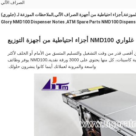
الصراف الآلي
Glory NMD100 Dispenser Notes
,
ATM Spare Parts NMD100 Dispens
غلواري NMD100 أجزاء احتياطية من أجهزة التوزيع
أقصى قدر من وقت التشغيل والتسليم المتسق من الأمام أو الخلف لأكثر
من 100 ورقة نقدية لكل حزمة. يقدم ما يصل إلى ثمانية كاسيتات، كل منها يحتوي على 3000 ورقة نقدية،NMD100 يوفر وظائف
واسعة والمرونة لعملائك أينما كانوا ينشرون حلولك.