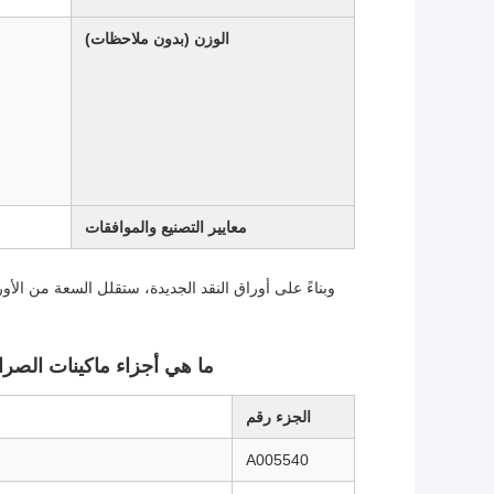
الوزن (بدون ملاحظات)
معايير التصنيع والموافقات
وبناءً على أوراق النقد الجديدة، ستقلل السعة من الأور
ما هي أجزاء ماكينات الصراف الآلي Glory NMD100 التي يمكننا 
الجزء رقم
A005540