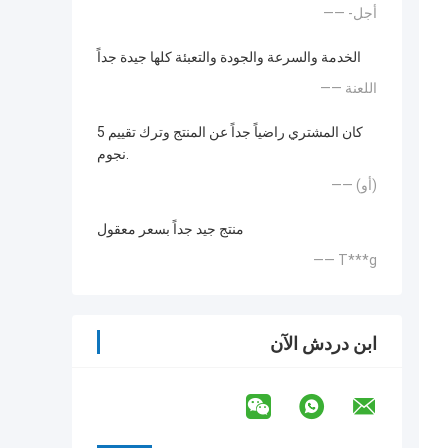
—— -أجل
الخدمة والسرعة والجودة والتعبئة كلها جيدة جداً
—— اللعنة
كان المشتري راضياً جداً عن المنتج وترك تقييم 5
نجوم.
—— (أو)
منتج جيد جداً بسعر معقول
—— T***g
ابن دردش الآن