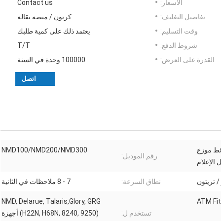
الأسعار:
Contact us
تفاصيل التغليف:
كرتون / منصة نقالة
وقت التسليم:
يعتمد ذلك على كمية طلبك
شروط الدفع:
T/T
القدرة على العرض:
100000 وحدة في السنة
اتصل
ائط موزع
NMD100/NMD200/NMD300
رقم الموديل:
 الإعلام
نطاق السرعة:
7 - 8 ملاحظات في الثانية
NMD, Delarue, Talaris,Glory, GRG
تستخدم ل:
(H22N, H68N, 8240, 9250) أجهزة