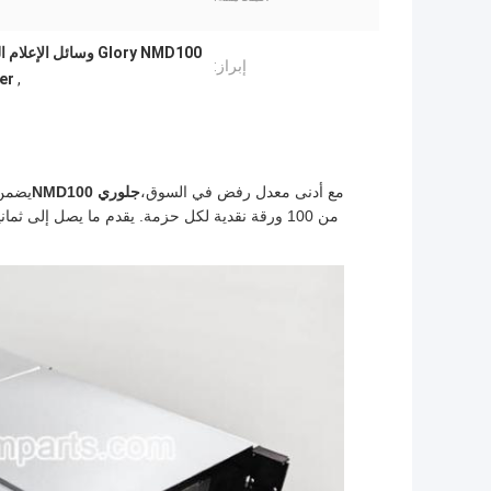
Glory NMD100 وسائل الإعلام الموزعة,أجزاء احتياطية من أجهزة الصراف الآلي,الملاحظات الموزعة لـ (جلوري)
إبراز:
er
,
مع أدنى معدل رفض في السوق،
جلوري NMD100
يضمن 