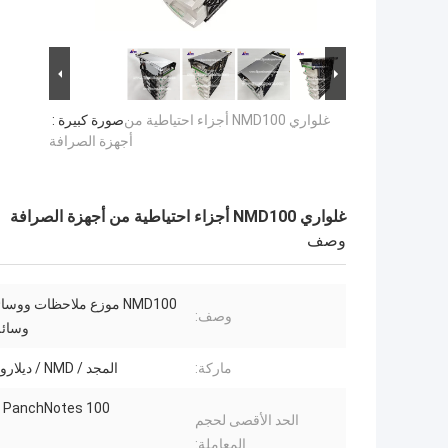
غلواري NMD100 أجزاء احتياطية من
صورة كبيرة :
أجهزة الصرافة
غلواري NMD100 أجزاء احتياطية من أجهزة الصرافة
وصف
NMD100 موزع ملاحظات ووس
وصف:
وسائل
ماركة:
المجد / NMD / ديلارو / تريتون
100 ATM Fit PanchNotes
الحد الأقصى لحجم
المعاملة: