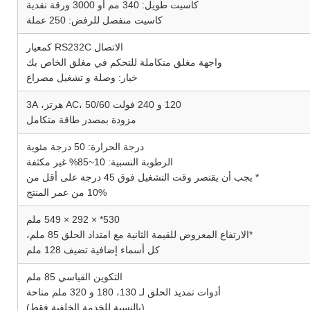
كاسيت طويل: 340 مم أو 3000 ورقة نقدية
كاسيت منفصل للرفض: 250 عملة
الاتصال RS232C كمعيار
واجهة مغلق متكاملة للتحكم في مغلق الخاص بك
خيار: وصلة و تشغيل مصراع
120 و 240 فولت AC، 50/60 هرتز، 3A
مزودة بمصدر طاقة متكامل
درجة الحرارة: 50 درجة مئوية
الرطوبة النسبية: 10~85% غير مكثفة
* يجب أن يقتصر وقت التشغيل فوق 45 درجة على أقل من
10% من عمر المنتج
530* × 292 × 549 ملم
*الارتفاع المعروض للقيمة الثانية مع امتداد الحلق 85 ملم،
كل أسماء إضافية تضيف 128 ملم
التكوين القياسي 85 ملم
أدوات تمديد الحلق لـ 130، 180 و 320 ملم متاحة
(بالنسبة للخدمة الخلفية فقط)